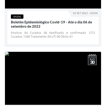
PNAB (Política Nacional Aldir Blanc)
Formulário
06 SET 2022 - 10h08
SAÚDE
Agenda
Boletim Epidemiológico Covid-19 - Até o dia 06 de
setembro de 2022
Contato
Positivo 04 Curados 06 Notificado e confirmado 1272
Curados 1268 Tratamento 04 UTI 00 Óbito 01
AGO
30