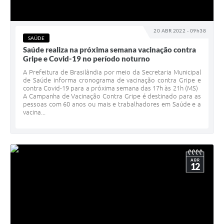
20 ABR 2022 - 09h38
SAÚDE
Saúde realiza na próxima semana vacinação contra
Gripe e Covid-19 no período noturno
A Prefeitura de Brasilândia por meio da Secretaria Municipal
de Saúde informa cronograma de vacinação contra Gripe e
contra Covid-19 para a próxima semana das 17h às 21h (MS)
A Campanha de Vacinação Contra Gripe é destinado para as
pessoas com 60 anos ou mais e trabalhadores em Saúde e a
vacina...
ABR
12