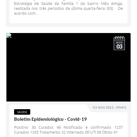
Estratégia de Saúde da Família 1 do bairro Mão Amiga,
realizada nos três períodos da última quarta-feira (03). De
acordo com...
AGO
03
03 AGO 2022 - 09h03
SAÚDE
Boletim Epidemiológico - Covid-19
Positivo 30 Curados 46 Notificado e confirmado 1237
Curados 1205 Tratamento 32 Internado 00 UTI 00 Óbito 01