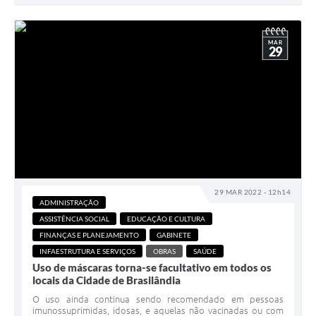
MAR
29
29 MAR 2022 - 12h14
ADMINISTRAÇÃO
ASSISTÊNCIA SOCIAL
EDUCAÇÃO E CULTURA
FINANÇAS E PLANEJAMENTO
GABINETE
INFAESTRUTURA E SERVIÇOS
OBRAS
SAÚDE
Uso de máscaras torna-se facultativo em todos os
locais da Cidade de Brasilândia
O uso ainda continua sendo recomendado em pessoas
imunossuprimidas, idosas, e aquelas não vacinadas ou com