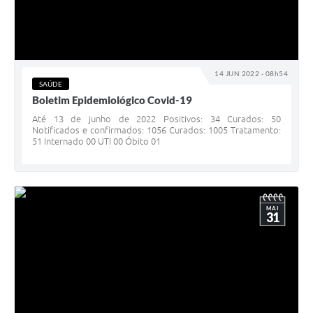
14 JUN 2022 - 08h54
SAÚDE
Boletim Epidemiológico Covid-19
Até 13 de junho de 2022 Positivos: 34 Curados: 50
Notificados e confirmados: 1056 Curados: 1005 Tratamento:
51 Internado 00 UTI 00 Óbito 01
MAI
31