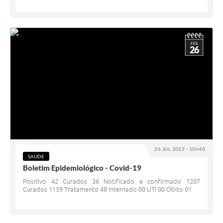
JUL
26
26 JUL 2022 - 10h40
SAÚDE
Boletim Epidemiológico - Covid-19
Positivo 42 Curados 36 Notificado e confirmado 1207
Curados 1159 Tratamento 48 Internado 00 UTI 00 Óbito 01