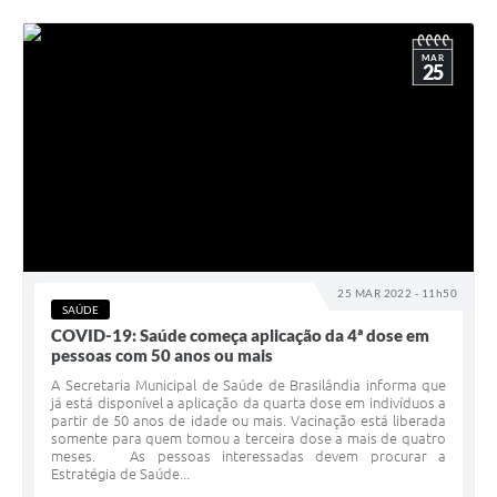
MAR
25
25 MAR 2022 - 11h50
SAÚDE
COVID-19: Saúde começa aplicação da 4ª dose em
pessoas com 50 anos ou mais
A Secretaria Municipal de Saúde de Brasilândia informa que
já está disponível a aplicação da quarta dose em indivíduos a
partir de 50 anos de idade ou mais. Vacinação está liberada
somente para quem tomou a terceira dose a mais de quatro
meses. As pessoas interessadas devem procurar a
Estratégia de Saúde...