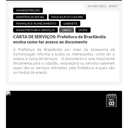
06 MAI 2022 - 10h07
ADMINISTRAÇÃO
ASSISTÊNCIA SOCIAL
EDUCAÇÃO E CULTURA
FINANÇAS E PLANEJAMENTO
GABINETE
INFAESTRUTURA E SERVIÇOS
OBRAS
SAÚDE
CARTA DE SERVIÇOS: Prefeitura de Brasilândia
ensina como ter acesso ao documento
A Prefeitura de Brasilândia por meio da Assessoria de
Comunicação informa a todos os interessados, como ter o
acesso a Carta de Serviços. O documento é uma importante
ferramenta para o cidadão, empresário ou servidor saberem
quais são os serviços ofertados pela Prefeitura e quais são
os modos de acesso...
MAI
03