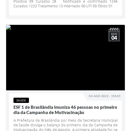
Positivo 09 Curados 28 Notificado e confirmado 1246
Curados 1233 Tratamento 13 Internado 00 UTI 00 Óbito 01
AGO
04
04 AGO 2022 - 15h45
SAÚDE
ESF 1 de Brasilândia imuniza 46 pessoas no primeiro
dia da Campanha de Mutivacinação
A Prefeitura de Brasilândia por meio da Secretaria Municipal
de Saúde divulga o balanço do primeiro dia da Campanha de
Mutivacinação do Mês de Agosto. A primeira atividade foi na