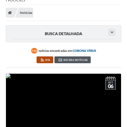
Poder Executivo
Notícias
Legislação
Transparência
BUSCA DETALHADA
Câmara Municipal
Ouvidoria
notícias encontradas em
CORONA VÍRUS
792
RSS
RECEBA NOTÍCIAS
e-SIC
Tributação
SET
Diário Oficial
06
Outros Editais
Plano de Contratações Anual
Portal da Privacidade