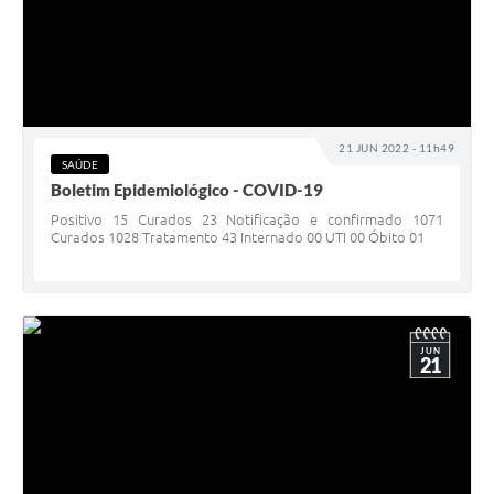
21 JUN 2022 - 11h49
SAÚDE
Boletim Epidemiológico - COVID-19
Positivo 15 Curados 23 Notificação e confirmado 1071
Curados 1028 Tratamento 43 Internado 00 UTI 00 Óbito 01
JUN
21