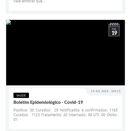
Vale lembrar que...
JUL
19
19 JUL 2022 - 10h15
SAÚDE
Boletim Epidemiológico - Covid-19
Positivo: 30 Curados: 29 Notificados e confirmados: 1165
Curados: 1123 Tratamento: 42 Internado: 00 UTI: 00 Óbito:
01