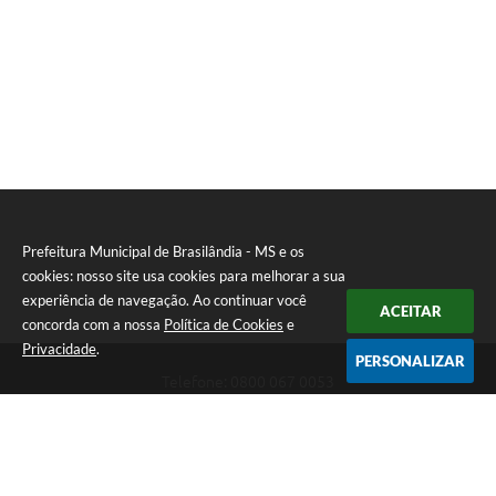
Prefeitura Municipal de Brasilândia - MS e os
cookies: nosso site usa cookies para melhorar a sua
experiência de navegação. Ao continuar você
ACEITAR
concorda com a nossa
Política de Cookies
e
Privacidade
.
PERSONALIZAR
Telefone: 0800 067 0053
Endereço: Rua Elviro Mancini, n° 530, Centro | CEP: 79670-000
Atendimento das 07:00 até 13:00 (MS)
CNPJ: 03.184.058/0001-20
Prefeitura Municipal de Brasilândia - MS