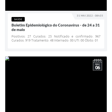
31 MAI 2022 - 08h35
SAÚDE
Boletim Epidemiológico do Coronavírus - de 24 a 31
de maio
Positivos: 27 Curados: 25 Notificado e confirmado: 967
Curados: 919 Tratamento: 48 Internado: 00 UTI: 00 Óbito: 01
MAI
06