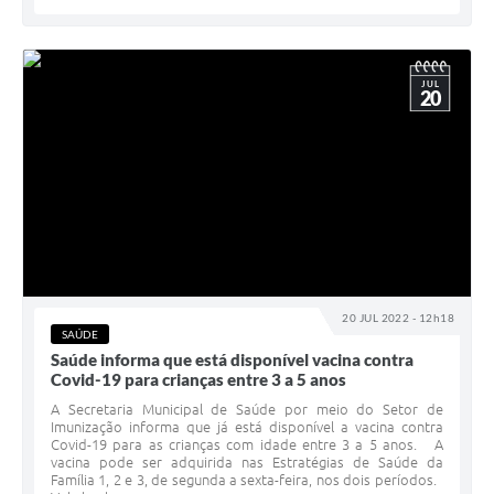
JUL
20
20 JUL 2022 - 12h18
SAÚDE
Saúde informa que está disponível vacina contra
Covid-19 para crianças entre 3 a 5 anos
A Secretaria Municipal de Saúde por meio do Setor de
Imunização informa que já está disponível a vacina contra
Covid-19 para as crianças com idade entre 3 a 5 anos. A
vacina pode ser adquirida nas Estratégias de Saúde da
Família 1, 2 e 3, de segunda a sexta-feira, nos dois períodos.