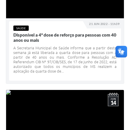
21 JUN 2022 - 11h39
SAÚDE
Disponível a 4ª dose de reforço para pessoas com 40
anos ou mais
A Secretaria Municipal de Saúde informa que a partir desta
semana já está liberada a quarta dose para pessoas com a
partir de 40 anos ou mais. Conforme a Resolução AD
Referendum CIB Nº 97/CIB/SES, de 17 de junho de 2022, está
autorizado que todos os municípios de MS realizem a
aplicação da quarta dose de...
JUN
14