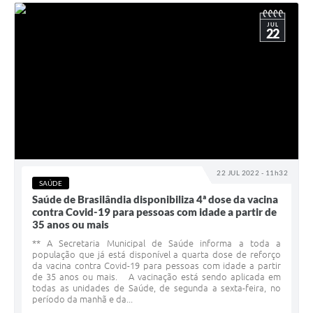
JUL
22
22 JUL 2022 - 11h32
SAÚDE
Saúde de Brasilândia disponibiliza 4ª dose da vacina
contra Covid-19 para pessoas com idade a partir de
35 anos ou mais
** A Secretaria Municipal de Saúde informa a toda a
população que já está disponível a quarta dose de reforço
da vacina contra Covid-19 para pessoas com idade a partir
de 35 anos ou mais. A vacinação está sendo aplicada em
todas as unidades de Saúde, de segunda a sexta-feira, no
período da manhã e da...