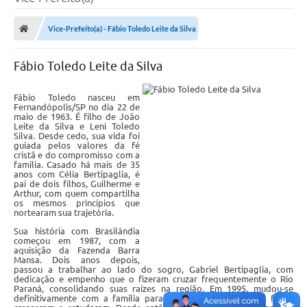
Poder Executivo
Vice-Prefeito(a) - Fábio Toledo Leite da Silva
Legislação
Fábio Toledo Leite da Silva
Transparência
Câmara Municipal
Fábio Toledo nasceu em
Fernandópolis/SP no dia 22 de
maio de 1963. É filho de João
Ouvidoria
Leite da Silva e Leni Toledo
Silva. Desde cedo, sua vida foi
guiada pelos valores da fé
e-SIC
cristã e do compromisso com a
família. Casado há mais de 35
Tributação
anos com Célia Bertipaglia, é
pai de dois filhos, Guilherme e
Arthur, com quem compartilha
Diário Oficial
os mesmos princípios que
nortearam sua trajetória.
Outros Editais
Sua história com Brasilândia
começou em 1987, com a
aquisição da Fazenda Barra
Plano de Contratações Anual
Mansa. Dois anos depois,
passou a trabalhar ao lado do sogro, Gabriel Bertipaglia, com
dedicação e empenho que o fizeram cruzar frequentemente o Rio
Portal da Privacidade
Paraná, consolidando suas raízes na região. Em 1995, mudou-se
definitivamente com a família para o município, onde seus filhos