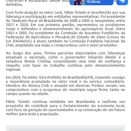
cresceram e estudaram. Desde então, Brasilândia tornou-se seu lar
PNAB (Política Nacional Aldir Blanc)
definitivo.
Com forte atuação no setor rural, Fábio Toledo é reconhecido por sua
Formulário
liderança e participação em entidades representativas. Foi presidente
do Sindicato Rural de Brasilândia de 2000 a 2003 e, novamente, entre
Agenda
2021 e 2024. Em sua primeira gestão, representou os produtores
rurais e defendeu o desenvolvimento do agronegócio local. Entre
2003 e 2005, foi presidente da Comissão de Assuntos Fundiários da
Contato
Federação de Agricultura e Pecuária do Estado de Mato Grosso do
Sul (FAMASUL) e atuou também na Comissão Fundiária Nacional da
CNA, ampliando sua visão e compromisso com o setor produtivo.
Ao longo dos anos, firmou parcerias importantes com lideranças
estaduais e nacionais, como o governador Eduardo Riedel e a
senadora Tereza Cristina, consolidando uma rede de confiança e
respeito com base no trabalho contínuo pelo desenvolvimento
regional.
Em 2024, foi eleito Vice-Prefeito de Brasilândia/MS, trazendo consigo
a experiência acumulada no setor rural e no serviço comunitário.
Membro do Rotary Club e atuante em diversas frentes sociais, seu
compromisso com o progresso do município segue firme, tanto no
campo quanto na cidade.
Fábio Toledo continua residindo em Brasilândia e reafirma seu
propósito de contribuir para o fortalecimento da economia local,
com foco na geração de oportunidades e na construção de um futuro
melhor para toda a população.