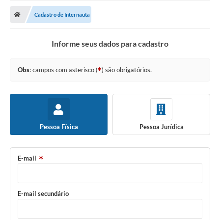
Poder Executivo
Cadastro de Internauta
Legislação
Informe seus dados para cadastro
Transparência
Câmara Municipal
Obs
: campos com asterisco (
) são obrigatórios.
Ouvidoria
e-SIC
Tributação
Pessoa Física
Pessoa Jurídica
Diário Oficial
E-mail
Outros Editais
Plano de Contratações Anual
E-mail secundário
Portal da Privacidade