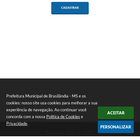
CADASTRAR
Prefeitura Municipal de Brasilândia - MS e os
cookies: nosso site usa cookies para melhorar a sua
experiência de navegação. Ao continuar você
ACEITAR
concorda com a nossa
Política de Cookies
e
Privacidade
.
PERSONALIZAR
Telefone: 0800 067 0053
Endereço: Rua Elviro Mancini, n° 530, Centro | CEP: 79670-000