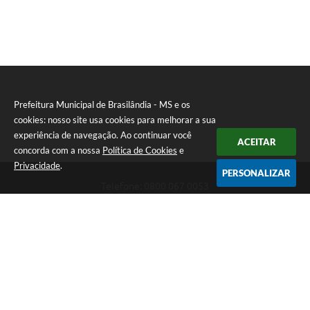
PNAB (Política Nacional Aldir Blanc)
Formulário
Agenda
Contato
Prefeitura Municipal de Brasilândia - MS e os
cookies: nosso site usa cookies para melhorar a sua
experiência de navegação. Ao continuar você
ACEITAR
concorda com a nossa
Política de Cookies
e
Privacidade
.
PERSONALIZAR
Telefone: 0800 067 0053
Endereço: Rua Elviro Mancini, n° 530, Centro | CEP: 79670-000
Atendimento das 07:00 até 13:00 (MS)
CNPJ: 03.184.058/0001-20
Prefeitura Municipal de Brasilândia - MS
Versão do Sistema:
3.5.3 - 19/06/2026
Portal atualizado em:
06/08/2026 11:11
Dados Abertos