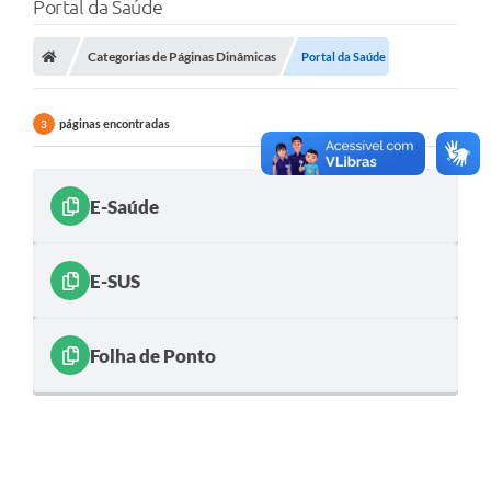
Portal da Saúde
Poder Executivo
Categorias de Páginas Dinâmicas
Portal da Saúde
Legislação
Transparência
páginas encontradas
3
Câmara Municipal
Ouvidoria
E-Saúde
e-SIC
E-SUS
Tributação
Diário Oficial
Folha de Ponto
Outros Editais
Plano de Contratações Anual
Portal da Privacidade