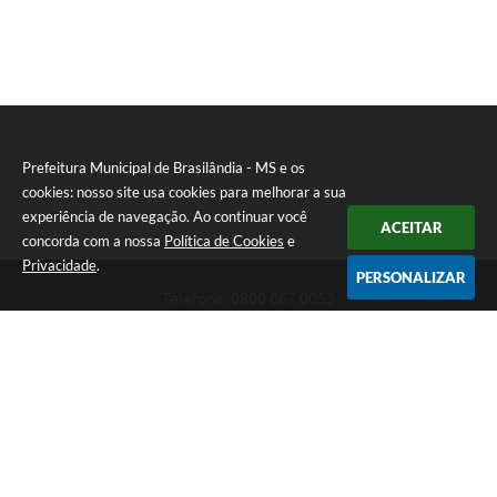
PNAB (Política Nacional Aldir Blanc)
Formulário
Agenda
Contato
Prefeitura Municipal de Brasilândia - MS e os
cookies: nosso site usa cookies para melhorar a sua
experiência de navegação. Ao continuar você
ACEITAR
concorda com a nossa
Política de Cookies
e
Privacidade
.
PERSONALIZAR
Telefone: 0800 067 0053
Endereço: Rua Elviro Mancini, n° 530, Centro | CEP: 79670-000
Atendimento das 07:00 até 13:00 (MS)
CNPJ: 03.184.058/0001-20
Prefeitura Municipal de Brasilândia - MS
Versão do Sistema:
3.5.3 - 19/06/2026
Portal atualizado em:
06/08/2026 11:11
Dados Abertos