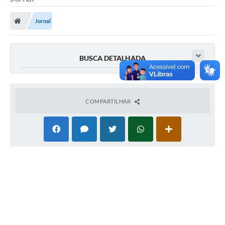
Poder Executivo
Jornal
Legislação
Transparência
BUSCA DETALHADA
Câmara Municipal
Ouvidoria
COMPARTILHAR
e-SIC
Tributação
Diário Oficial
Outros Editais
Plano de Contratações Anual
Portal da Privacidade