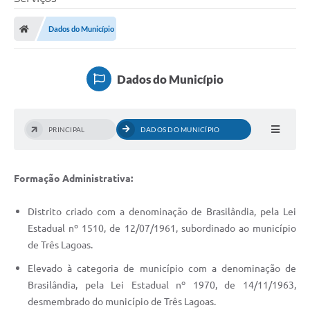
Poder Executivo
Dados do Município
Legislação
Transparência
Dados do Município
Câmara Municipal
Ouvidoria
PRINCIPAL
DADOS DO MUNICÍPIO
e-SIC
Tributação
Formação Administrativa:
Diário Oficial
Distrito criado com a denominação de Brasilândia, pela Lei
Estadual nº 1510, de 12/07/1961, subordinado ao município
Outros Editais
de Três Lagoas.
Plano de Contratações Anual
Elevado à categoria de município com a denominação de
Brasilândia, pela Lei Estadual nº 1970, de 14/11/1963,
Portal da Privacidade
desmembrado do município de Três Lagoas.