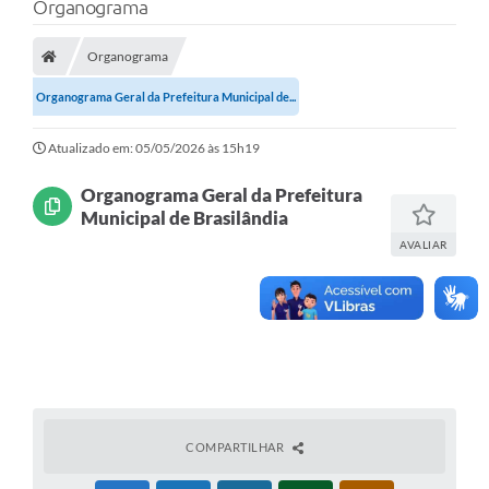
Organograma
Poder Executivo
Organograma
Legislação
Organograma Geral da Prefeitura Municipal de...
Transparência
Atualizado em: 05/05/2026 às 15h19
Câmara Municipal
Ouvidoria
Organograma Geral da Prefeitura
Municipal de Brasilândia
e-SIC
AVALIAR
Tributação
Diário Oficial
Outros Editais
Plano de Contratações Anual
COMPARTILHAR
Portal da Privacidade