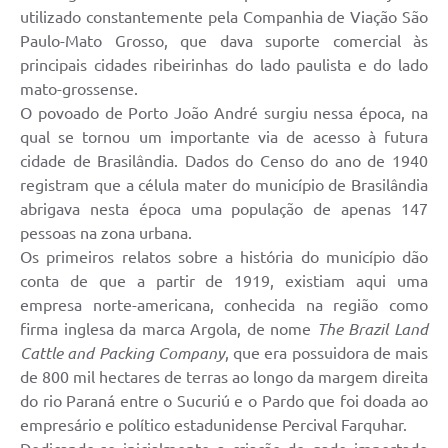
PNAB (Política Nacional Aldir Blanc)
utilizado constantemente pela Companhia de Viação São
Paulo-Mato Grosso, que dava suporte comercial às
Formulário
principais cidades ribeirinhas do lado paulista e do lado
Agenda
mato-grossense.
O povoado de Porto João André surgiu nessa época, na
Contato
qual se tornou um importante via de acesso à futura
cidade de Brasilândia. Dados do Censo do ano de 1940
registram que a célula mater do município de Brasilândia
abrigava nesta época uma população de apenas 147
pessoas na zona urbana.
Os primeiros relatos sobre a história do município dão
conta de que a partir de 1919, existiam aqui uma
empresa norte-americana, conhecida na região como
firma inglesa da marca Argola, de nome
The Brazil Land
Cattle and Packing Company
, que era possuidora de mais
de 800 mil hectares de terras ao longo da margem direita
do rio Paraná entre o Sucuriú e o Pardo que foi doada ao
empresário e político estadunidense Percival Farquhar.