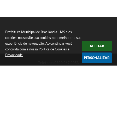
Prefeitura Municipal de Brasilândia - MS e os
cookies: nosso site usa cookies para melhorar a sua
experiência de navegação. Ao continuar você
ACEITAR
concorda com a nossa
Política de Cookies
e
Privacidade
.
PERSONALIZAR
Telefone: 0800 067 0053
Endereço: Rua Elviro Mancini, n° 530, Centro | CEP: 79670-000
Atendimento das 07:00 até 13:00 (MS)
CNPJ: 03.184.058/0001-20
Prefeitura Municipal de Brasilândia - MS
Versão do Sistema:
3.5.3 - 19/06/2026
Portal atualizado em:
06/08/2026 11:11
Dados Abertos