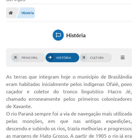
Poder Executivo
História
Legislação
Transparência
História
Câmara Municipal
Ouvidoria
PRINCIPAL
HISTÓRIA
CULTURA
e-SIC
As terras que integram hoje o município de Brasilândia
Tributação
eram habitadas inicialmente pelos indígenas Ofaié, povo
Diário Oficial
caçador e coletor do tronco linguístico Macro Jê,
chamado erroneamente pelos primeiros colonizadores
Outros Editais
de Xavante.
O rio Paraná sempre foi a via de navegação mais utilizada
Plano de Contratações Anual
pelas monções, em que nas antigas expedições,
Portal da Privacidade
descendo e subindo os rios, trazia melhorias e progressos
as margens de Mato Grosso. A partir de 1905 o rio já era