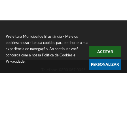
Prefeitura Municipal de Brasilândia - MS e os
cookies: nosso site usa cookies para melhorar a sua
experiência de navegação. Ao continuar você
ACEITAR
concorda com a nossa
Política de Cookies
e
Privacidade
.
PERSONALIZAR
Telefone: 0800 067 0053
Endereço: Rua Elviro Mancini, n° 530, Centro | CEP: 79670-000
Atendimento das 07:00 até 13:00 (MS)
CNPJ: 03.184.058/0001-20
Prefeitura Municipal de Brasilândia - MS
Versão do Sistema:
3.5.3 - 19/06/2026
Portal atualizado em:
06/08/2026 11:11
Dados Abertos