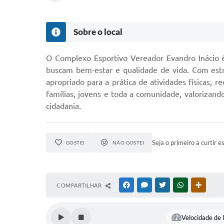
Sobre o local
O Complexo Esportivo Vereador Evandro Inácio é
buscam bem-estar e qualidade de vida. Com estru
apropriado para a prática de atividades físicas,
famílias, jovens e toda a comunidade, valoriza
cidadania.
Seja o primeiro a curtir e
GOSTEI
NÃO GOSTEI
COMPARTILHAR
FACEBOOK
MESSENGER
TWITTER
WHATSAPP
OUTRAS
Velocidade de l