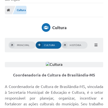
Poder Executivo
Cultura
Legislação
Transparência
Cultura
Câmara Municipal
Ouvidoria
PRINCIPAL
CULTURA
HISTÓRIA
e-SIC
Tributação
Diário Oficial
Coordenadoria de Cultura de Brasilândia-MS
Outros Editais
A Coordenadoria de Cultura de Brasilândia-MS, vinculada
Plano de Contratações Anual
à Secretaria Municipal de Educação e Cultura, é o setor
responsável por planejar, organizar, incentivar e
Portal da Privacidade
fortalecer as ações culturais do município. Seu trabalho