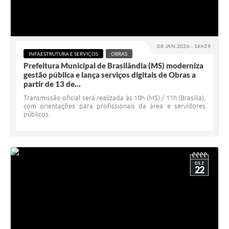
08 JAN 2026 - 16h39
INFAESTRUTURA E SERVIÇOS
OBRAS
Prefeitura Municipal de Brasilândia (MS) moderniza
gestão pública e lança serviços digitais de Obras a
partir de 13 de...
Transmissão oficial será realizada às 10h (MS) / 11h (Brasília),
com orientações para profissionais da área e servidores
públicos.
DEZ
22