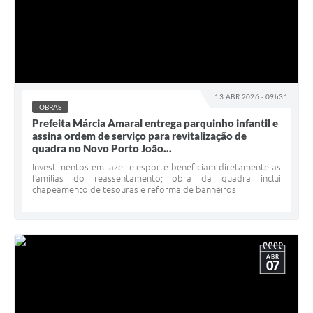
13 ABR 2026 - 09h31
OBRAS
Prefeita Márcia Amaral entrega parquinho infantil e
assina ordem de serviço para revitalização de
quadra no Novo Porto João...
Investimentos em lazer e esporte beneficiam diretamente as
famílias do reassentamento; obra da quadra inclui
chapeamento de tesouras e reforma de banheiros
ABR
07