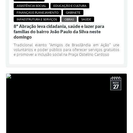
ASSISTÊNCIA SOCIAL
EDUCAÇÃO E CULTURA
FINANÇAS E PLANEJAMENTO
GABINETE
INFAESTRUTURA E SERVIÇOS
OBRAS
SAÚDE
8º Abração leva cidadania, saúde e lazer para
famílias do bairro João Paulo da Silva neste
domingo
Tradicional evento "Amigos de Brasilândia em Ação" une
voluntários e poder público para oferecer serviços gratuitos
e promover a inclusão social na Praça Ostelino Cardoso
NOV
27