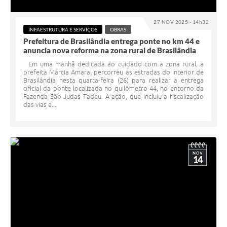
27 NOV 2025 - 14h32
INFAESTRUTURA E SERVIÇOS
OBRAS
Prefeitura de Brasilândia entrega ponte no km 44 e
anuncia nova reforma na zona rural de Brasilândia
Em uma manhã dedicada ao cuidado com a zona rural, a
prefeita Márcia Amaral percorreu as estradas do interior de
Brasilândia nesta quarta-feira (26) para realizar a entrega
oficial da ponte localizada no quilômetro 44, no entorno da
Fazenda São Judas Tadeu. A ação, que incluiu a fiscalização
das vias e...
NOV
14