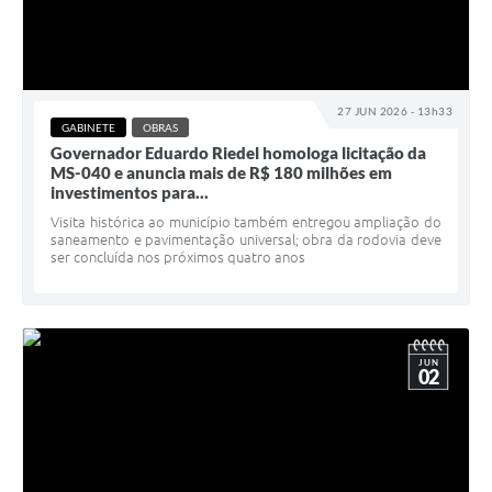
27 JUN 2026 - 13h33
GABINETE
OBRAS
Governador Eduardo Riedel homologa licitação da
MS-040 e anuncia mais de R$ 180 milhões em
investimentos para...
Visita histórica ao município também entregou ampliação do
saneamento e pavimentação universal; obra da rodovia deve
ser concluída nos próximos quatro anos
JUN
02