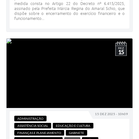
medida consta no Artigo 22 do Decreto nº 6.415/2025,
assinado pela Prefeita Márcia Regina do Amaral Schio, que
dispõe sobre o encerramento do exercício financeiro e o
funcionamento...
DEZ
15
15 DEZ 2025 - 10h09
ADMINISTRAÇÃO
ASSISTÊNCIA SOCIAL
EDUCAÇÃO E CULTURA
FINANÇAS E PLANEJAMENTO
GABINETE