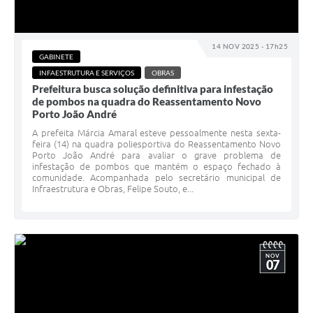
14 NOV 2025 - 17h25
GABINETE
INFAESTRUTURA E SERVIÇOS
OBRAS
Prefeitura busca solução definitiva para infestação
de pombos na quadra do Reassentamento Novo
Porto João André
A prefeita Márcia Amaral esteve pessoalmente nesta sexta-
feira (14) na quadra poliesportiva do Reassentamento Novo
Porto João André para avaliar o grave problema de
infestação de pombos que mantém o espaço fechado à
comunidade. Acompanhada pelo secretário municipal de
Infraestrutura e Obras, Felipe Souto, e...
NOV
07