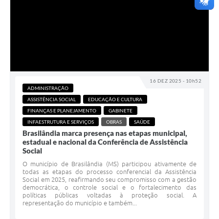
16 DEZ 2025 - 10h52
ADMINISTRAÇÃO
ASSISTÊNCIA SOCIAL
EDUCAÇÃO E CULTURA
FINANÇAS E PLANEJAMENTO
GABINETE
INFAESTRUTURA E SERVIÇOS
OBRAS
SAÚDE
Brasilândia marca presença nas etapas municipal,
estadual e nacional da Conferência de Assistência
Social
O município de Brasilândia (MS) participou ativamente de
todas as etapas do processo conferencial da Assistência
Social em 2025, reafirmando seu compromisso com a gestão
democrática, o controle social e o fortalecimento das
políticas públicas voltadas à proteção social. A
representação do município e também...