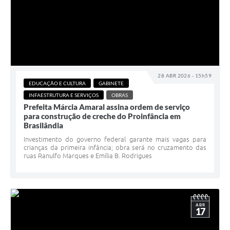
28 ABR 2026 - 15h59
EDUCAÇÃO E CULTURA
GABINETE
INFAESTRUTURA E SERVIÇOS
OBRAS
Prefeita Márcia Amaral assina ordem de serviço
para construção de creche do Proinfância em
Brasilândia
Investimento do governo federal garante mais vagas para
crianças da primeira infância; obra será no cruzamento das
ruas Ranulfo Marques e Emília B. Rodrigues
ABR
17