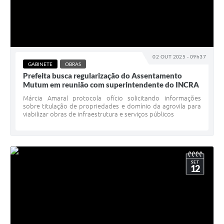
02 OUT 2025 - 09h37
GABINETE
OBRAS
Prefeita busca regularização do Assentamento
Mutum em reunião com superintendente do INCRA
Márcia Amaral protocola ofício solicitando informações
sobre titulação de propriedades e domínio da agrovila para
viabilizar obras de infraestrutura e serviços públicos
SET
12