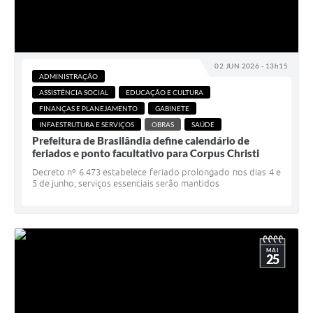
02 JUN 2026 - 13h15
ADMINISTRAÇÃO
ASSISTÊNCIA SOCIAL
EDUCAÇÃO E CULTURA
FINANÇAS E PLANEJAMENTO
GABINETE
INFAESTRUTURA E SERVIÇOS
OBRAS
SAÚDE
Prefeitura de Brasilândia define calendário de
feriados e ponto facultativo para Corpus Christi
Decreto nº 6.473 estabelece feriado prolongado nos dias 4 e
5 de junho; serviços essenciais serão mantidos
MAI
25