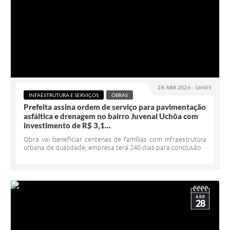
28 ABR 2026 - 16h05
INFAESTRUTURA E SERVIÇOS
OBRAS
Prefeita assina ordem de serviço para pavimentação
asfáltica e drenagem no bairro Juvenal Uchôa com
investimento de R$ 3,1...
Obra vai beneficiar centenas de famílias com infraestrutura
urbana de qualidade; empresa terá 240 dias para conclusão
ABR
28