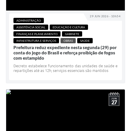
PNAB (Política Nacional Aldir Blanc)
Formulário
29 JUN 2026 - 10h54
ADMINISTRAÇÃO
Agenda
ASSISTÊNCIA SOCIAL
EDUCAÇÃO E CULTURA
FINANÇAS E PLANEJAMENTO
GABINETE
Contato
INFAESTRUTURA E SERVIÇOS
OBRAS
SAÚDE
Prefeitura reduz expediente nesta segunda (29) por
conta do jogo do Brasil e reforça proibição de fogos
com estampido
Decreto estabelece funcionamento das unidades de saúde e
repartições até as 12h; serviços essenciais são mantidos
JUN
27