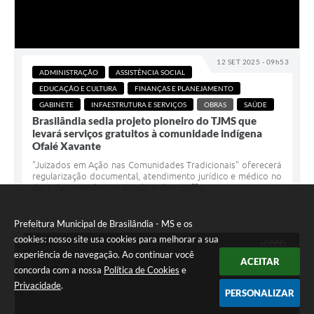
12 SET 2025 - 09h53
ADMINISTRAÇÃO
ASSISTÊNCIA SOCIAL
EDUCAÇÃO E CULTURA
FINANÇAS E PLANEJAMENTO
GABINETE
INFAESTRUTURA E SERVIÇOS
OBRAS
SAÚDE
Brasilândia sedia projeto pioneiro do TJMS que
levará serviços gratuitos à comunidade indígena
Ofaié Xavante
"Juizados em Ação nas Comunidades Tradicionais" oferecerá
regularização documental, atendimento jurídico e médico no
dia 8 de novembro na Escola Arthur Hoffig
Prefeitura Municipal de Brasilândia - MS e os
cookies: nosso site usa cookies para melhorar a sua
experiência de navegação. Ao continuar você
SET
ACEITAR
08
concorda com a nossa
Política de Cookies
e
Privacidade
.
PERSONALIZAR