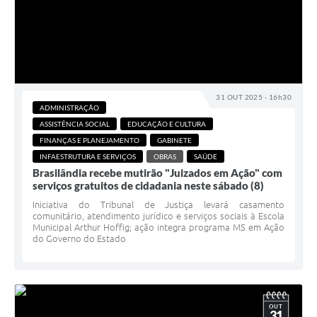
31 OUT 2025 - 16h30
ADMINISTRAÇÃO
ASSISTÊNCIA SOCIAL
EDUCAÇÃO E CULTURA
FINANÇAS E PLANEJAMENTO
GABINETE
INFAESTRUTURA E SERVIÇOS
OBRAS
SAÚDE
Brasilândia recebe mutirão "Juizados em Ação" com
serviços gratuitos de cidadania neste sábado (8)
Iniciativa do Tribunal de Justiça levará casamento
comunitário, atendimento jurídico e serviços sociais à Escola
Municipal Arthur Hoffig; ação integra programa MS em Ação
do Governo do Estado
OUT
31