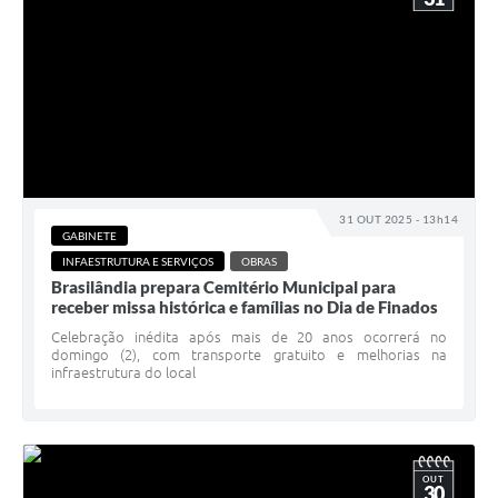
31 OUT 2025 - 13h14
GABINETE
INFAESTRUTURA E SERVIÇOS
OBRAS
Brasilândia prepara Cemitério Municipal para
receber missa histórica e famílias no Dia de Finados
Celebração inédita após mais de 20 anos ocorrerá no
domingo (2), com transporte gratuito e melhorias na
infraestrutura do local
OUT
30