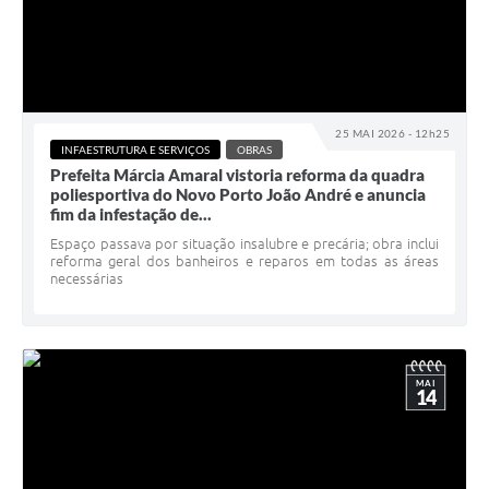
25 MAI 2026 - 12h25
INFAESTRUTURA E SERVIÇOS
OBRAS
Prefeita Márcia Amaral vistoria reforma da quadra
poliesportiva do Novo Porto João André e anuncia
fim da infestação de...
Espaço passava por situação insalubre e precária; obra inclui
reforma geral dos banheiros e reparos em todas as áreas
necessárias
MAI
14