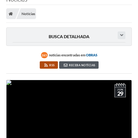
Poder Executivo
Notícias
Legislação
Transparência
BUSCA DETALHADA
Câmara Municipal
Ouvidoria
notícias encontradas em
OBRAS
265
RSS
RECEBA NOTÍCIAS
e-SIC
Tributação
JUN
Diário Oficial
29
Outros Editais
Plano de Contratações Anual
Portal da Privacidade