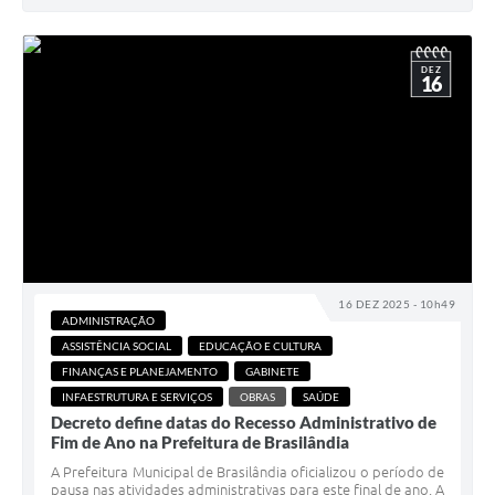
DEZ
16
16 DEZ 2025 - 10h49
ADMINISTRAÇÃO
ASSISTÊNCIA SOCIAL
EDUCAÇÃO E CULTURA
FINANÇAS E PLANEJAMENTO
GABINETE
INFAESTRUTURA E SERVIÇOS
OBRAS
SAÚDE
Decreto define datas do Recesso Administrativo de
Fim de Ano na Prefeitura de Brasilândia
A Prefeitura Municipal de Brasilândia oficializou o período de
pausa nas atividades administrativas para este final de ano. A