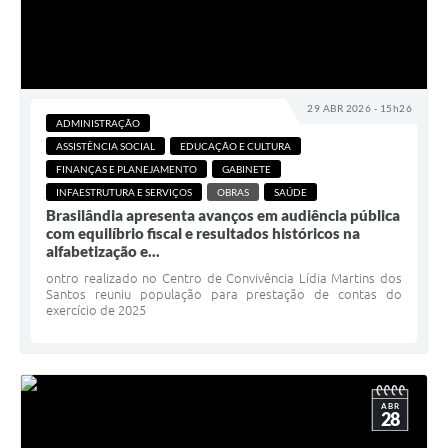
29 ABR 2026 - 15h26
ADMINISTRAÇÃO
ASSISTÊNCIA SOCIAL
EDUCAÇÃO E CULTURA
FINANÇAS E PLANEJAMENTO
GABINETE
INFAESTRUTURA E SERVIÇOS
OBRAS
SAÚDE
Brasilândia apresenta avanços em audiência pública
com equilíbrio fiscal e resultados históricos na
alfabetização e...
ontro realizado no Centro de Convivência Lídia Martins dos
Santos reuniu população para prestação de contas do
exercício de 2025
ABR
28