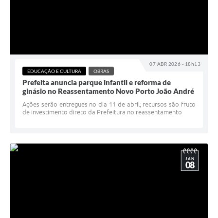
07 ABR 2026 - 18h13
EDUCAÇÃO E CULTURA
OBRAS
Prefeita anuncia parque infantil e reforma de
ginásio no Reassentamento Novo Porto João André
Ações serão entregues no dia 11 de abril; recursos são fruto
de investimento direto da Prefeitura no reassentamento
JAN
08