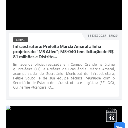
18 DEZ 2025 - 15h25
OBRAS
Infraestrutura: Prefeita Márcia Amaral alinha
projetos do "MS Ativo"; MS-040 tem licitação de R$
81 milhões e Distrito...
Em agenda oficial realizada em Campo Grande na última
quinta-feira (11), a Prefeita de Brasilândia, Márcia Amaral,
acompanhada do Secretário Municipal de Infraestrutura,
Felipe Souto, e de sua equipe técnica, reuniu-se com o
Secretário de Estado de Infraestrutura e Logística (SEILOG),
Guilherme Alcântara. O...
DEZ
16