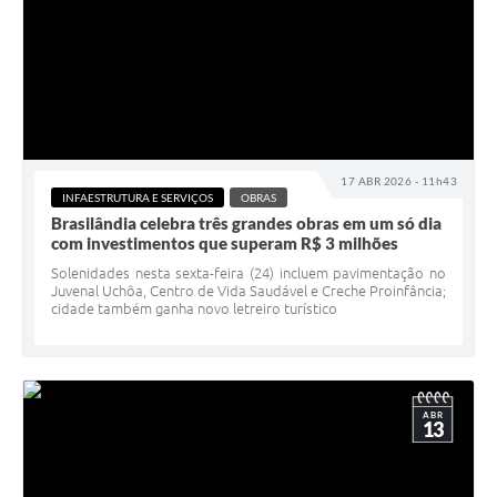
17 ABR 2026 - 11h43
INFAESTRUTURA E SERVIÇOS
OBRAS
Brasilândia celebra três grandes obras em um só dia
com investimentos que superam R$ 3 milhões
Solenidades nesta sexta-feira (24) incluem pavimentação no
Juvenal Uchôa, Centro de Vida Saudável e Creche Proinfância;
cidade também ganha novo letreiro turístico
ABR
13