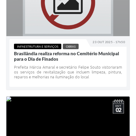
23 OUT 2025 - 17h50
INFAESTRUTURA E SERVIÇOS
OBRAS
Brasilândia realiza reforma no Cemitério Municipal
para o Dia de Finados
Prefeita Márcia Amaral e secretário Felipe Souto vistoriaram
os serviços de revitalização que incluem limpeza, pintura,
reparos e melhorias na iluminação do local
OUT
02