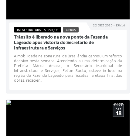
22 DEZ 2025 - 15h16
INFAESTRUTURA E SERVIÇOS
OBRAS
Trânsito é liberado na nova ponte da Fazenda
Lageado após vistoria do Secretário de
Infraestrutura e Serviços
A mobilidade na zona rural de Brasilândia ganhou um reforço
decisivo nesta semana. Atendendo a uma determinação da
Prefeita Márcia Amaral, o Secretário Municipal de
Infraestrutura e Serviços, Felipe Souto, esteve in loco na
região da Fazenda Lageado para fiscalizar a etapa final das
obras, receber...
DEZ
18