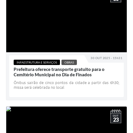
30 OUT 2025 - 15h31
INFAESTRUTURA E SERVIÇOS
OBRAS
Prefeitura oferece transporte gratuito para o
Cemitério Municipal no Dia de Finados
Ônibus sairão de cinco pontos da cidade a partir das 6h30;
missa será celebrada no local
OUT
23