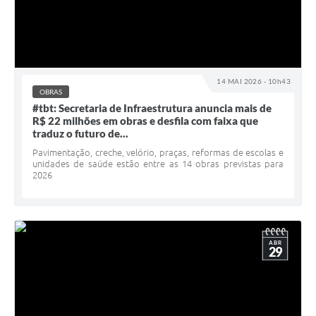
14 MAI 2026 - 10h43
OBRAS
#tbt: Secretaria de Infraestrutura anuncia mais de
R$ 22 milhões em obras e desfila com faixa que
traduz o futuro de...
Pavimentação, creche, velório, praças, reformas de escolas e
unidades de saúde estão entre as 14 obras previstas para
2026
ABR
29