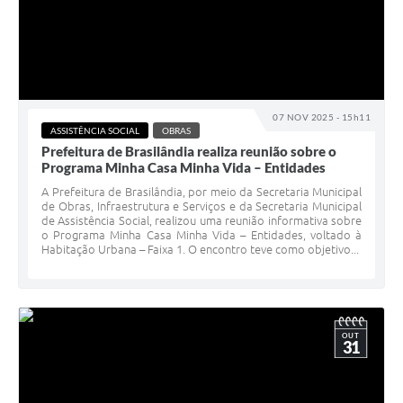
07 NOV 2025 - 15h11
ASSISTÊNCIA SOCIAL
OBRAS
Prefeitura de Brasilândia realiza reunião sobre o
Programa Minha Casa Minha Vida – Entidades
A Prefeitura de Brasilândia, por meio da Secretaria Municipal
de Obras, Infraestrutura e Serviços e da Secretaria Municipal
de Assistência Social, realizou uma reunião informativa sobre
o Programa Minha Casa Minha Vida – Entidades, voltado à
Habitação Urbana – Faixa 1. O encontro teve como objetivo...
OUT
31