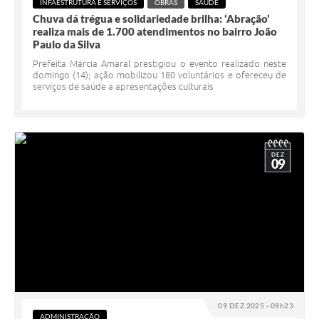
INFAESTRUTURA E SERVIÇOS
OBRAS
SAÚDE
Chuva dá trégua e solidariedade brilha: ‘Abração’
realiza mais de 1.700 atendimentos no bairro João
Paulo da Silva
Prefeita Márcia Amaral prestigiou o evento realizado neste
domingo (14); ação mobilizou 180 voluntários e ofereceu de
serviços de saúde a apresentações culturais
DEZ
09
09 DEZ 2025 - 09h23
ADMINISTRAÇÃO