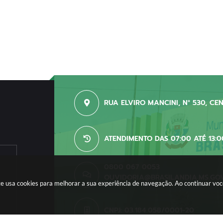
RUA ELVIRO MANCINI, N° 530, CE
ATENDIMENTO DAS 07:00 ATÉ 13:0
0800 067 0053
OUVIDORIA@BRASILANDIA.MS.GO
site usa cookies para melhorar a sua experiência de navegação. Ao continuar v
CNPJ: 03.184.058/0001-20