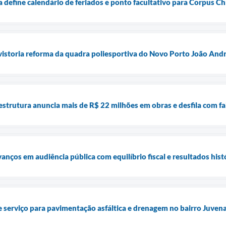
a define calendário de feriados e ponto facultativo para Corpus Chr
vistoria reforma da quadra poliesportiva do Novo Porto João And
aestrutura anuncia mais de R$ 22 milhões em obras e desfila com fa
anços em audiência pública com equilíbrio fiscal e resultados hist
e serviço para pavimentação asfáltica e drenagem no bairro Juve