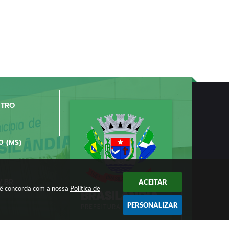
NTRO
0 (MS)
V.BR
ACEITAR
ocê concorda com a nossa
Política de
PERSONALIZAR