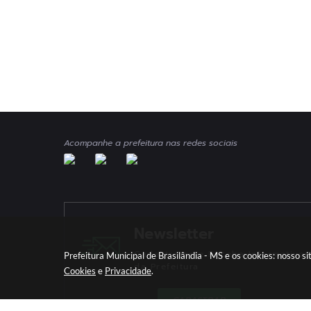
Acompanhe a prefeitura nas redes sociais
Newsletter
Cadastre-se e Receba Informativos
Prefeitura Municipal de Brasilândia - MS e os cookies: nosso 
da Prefeitura
Cookies
e
Privacidade
.
CADASTRAR