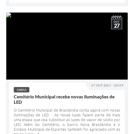
OUT
27
27 OUT 2021 - 10h59
OBRAS
Cemitério Municipal recebe novas iluminações de
LED
O Cemitério Municipal de Brasilândia conta agora com novas
iluminações de LED. As novas luzes fazem parte de mais
uma etapa que visa substituir as luzes de vapor de sódio por
LED. Além do Cemitério, o bairro Nova Brasilândia e o
Ginásio Municipal de Esportes também foi agraciado com as