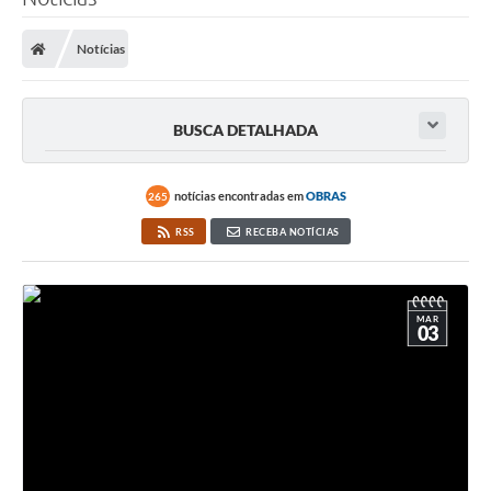
Poder Executivo
Notícias
Legislação
Transparência
BUSCA DETALHADA
Câmara Municipal
Ouvidoria
notícias encontradas em
OBRAS
265
RSS
RECEBA NOTÍCIAS
e-SIC
Tributação
MAR
Diário Oficial
03
Outros Editais
Plano de Contratações Anual
Portal da Privacidade