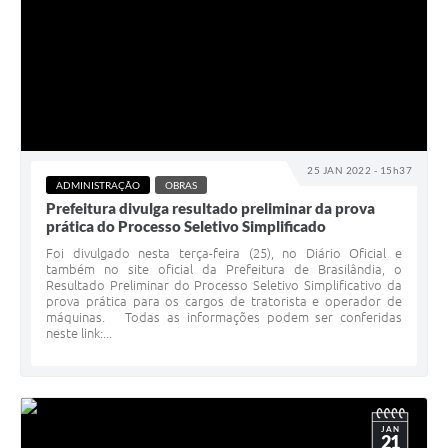
25 JAN 2022 - 15h37
ADMINISTRAÇÃO
OBRAS
Prefeitura divulga resultado preliminar da prova
prática do Processo Seletivo Simplificado
Foi divulgado nesta terça-feira (25), no Diário Oficial e
também no site oficial da Prefeitura de Brasilândia, o
Resultado Preliminar do Processo Seletivo Simplificativo da
prova prática para os cargos de tratorista e operador de
máquinas. Todas as informações podem ser conferidas
neste link:...
JAN
21