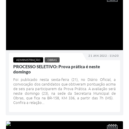
21 JAN 2022 - 11h20
ADMINISTRAÇÃO
OBRAS
PROCESSO SELETIVO: Prova prática é neste
domingo
Foi publicado nesta sexta-feira (21), no Diário Oficial, a
convocação dos candidatos que obtiveram pontuação acima
de seis para participarem da Prova Prática. A avaliação será
neste domingo (23), na sede da Secretaria Municipal de
Obras, que fica na BR-158, KM 336, a partir das 7h (MS).
Confira a relação...