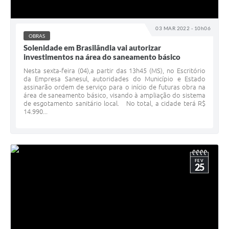
PNAB (Política Nacional Aldir Blanc)
Formulário
03 MAR 2022 - 10h06
OBRAS
Agenda
Solenidade em Brasilândia vai autorizar
investimentos na área do saneamento básico
Contato
Nesta sexta-feira (04),a partir das 13h45 (MS), no Escritório
da Empresa Sanesul, autoridades do Município e Estado
assinarão ordem de serviço para o início de futuras obra na
área de saneamento básico, visando à ampliação do sistema
de esgotamento sanitário local. No total, a cidade terá R$
14.990...
FEV
25