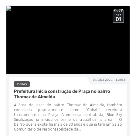
DEZ
01
01 DEZ 2021 - 11h53
OBRAS
Prefeitura inicia construção de Praça no bairro
Thomaz de Almeida
A área de lazer do bairro Thomaz de Almeida, também
conhecida popularmente como “Cohab” receberá
futuramente uma Praça. A empresa contratada, Blue Sky
Sinalização, já iniciou os primeiros trabalhos na área. O
bairro que já existe há mais de 30 anos e que já tem um Salão
Comunitário de responsabilidade da...