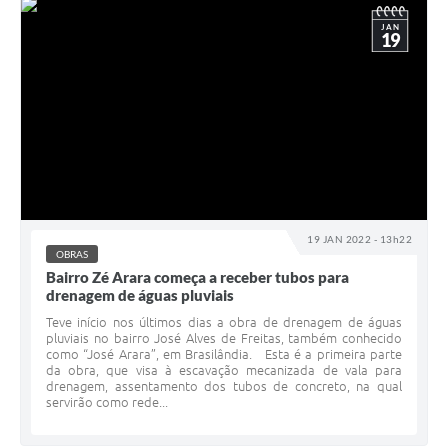
JAN
19
19 JAN 2022 - 13h22
OBRAS
Bairro Zé Arara começa a receber tubos para
drenagem de águas pluviais
Teve início nos últimos dias a obra de drenagem de águas
pluviais no bairro José Alves de Freitas, também conhecido
como “José Arara”, em Brasilândia. Esta é a primeira parte
da obra, que visa à escavação mecanizada de vala para
drenagem, assentamento dos tubos de concreto, na qual
servirão como rede...