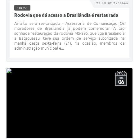
23 JUL 2017 - 18h46
OBRAS
Rodovia que dá acesso a Brasilândia é restaurada
Asfalto será revitalizado - Assessoria de Comunicação Os
moradores de Brasilândia já podem comemorar. A tão
sonhada restauração da rodovia MS-395, que liga Brasilândia
a Bataguassu, teve sua ordem de serviço autorizada na
manhã desta sexta-feira (21). Na ocasião, membros da
administração municipal e...
JUL
06