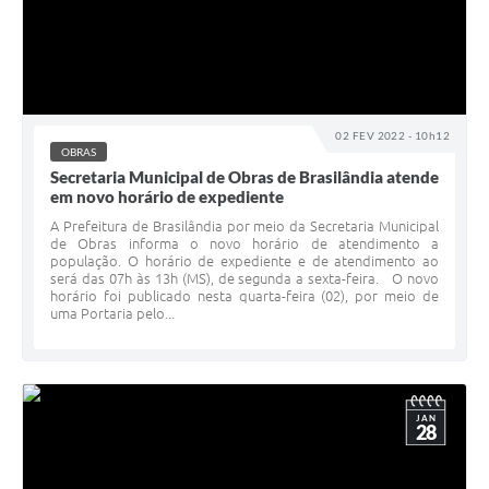
02 FEV 2022 - 10h12
OBRAS
Secretaria Municipal de Obras de Brasilândia atende
em novo horário de expediente
A Prefeitura de Brasilândia por meio da Secretaria Municipal
de Obras informa o novo horário de atendimento a
população. O horário de expediente e de atendimento ao
será das 07h às 13h (MS), de segunda a sexta-feira. O novo
horário foi publicado nesta quarta-feira (02), por meio de
uma Portaria pelo...
JAN
28