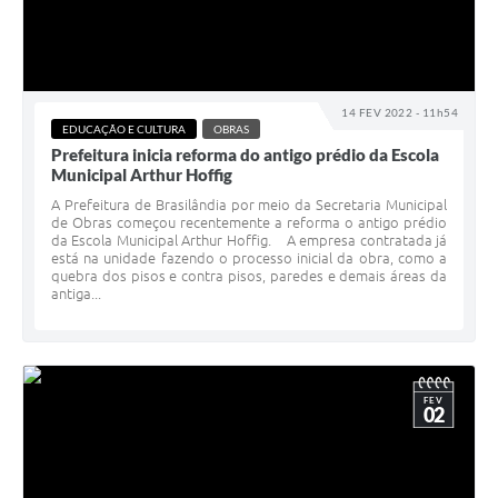
14 FEV 2022 - 11h54
EDUCAÇÃO E CULTURA
OBRAS
Prefeitura inicia reforma do antigo prédio da Escola
Municipal Arthur Hoffig
A Prefeitura de Brasilândia por meio da Secretaria Municipal
de Obras começou recentemente a reforma o antigo prédio
da Escola Municipal Arthur Hoffig. A empresa contratada já
está na unidade fazendo o processo inicial da obra, como a
quebra dos pisos e contra pisos, paredes e demais áreas da
antiga...
FEV
02