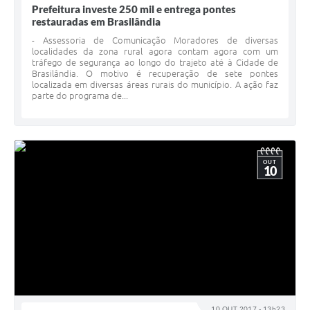
Prefeitura investe 250 mil e entrega pontes
restauradas em Brasilândia
- Assessoria de Comunicação Moradores de diversas
localidades da zona rural agora contam agora com um
tráfego de segurança ao longo do trajeto até à Cidade de
Brasilândia. O motivo é recuperação de sete pontes
localizada em diversas áreas rurais do município. A ação faz
parte do programa de...
OUT
10
10 OUT 2017 - 13h23