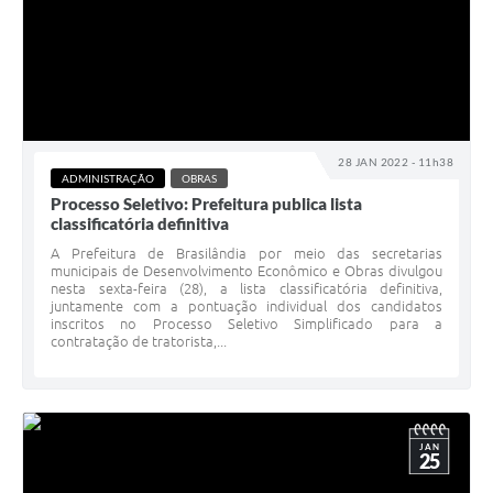
28 JAN 2022 - 11h38
ADMINISTRAÇÃO
OBRAS
Processo Seletivo: Prefeitura publica lista
classificatória definitiva
A Prefeitura de Brasilândia por meio das secretarias
municipais de Desenvolvimento Econômico e Obras divulgou
nesta sexta-feira (28), a lista classificatória definitiva,
juntamente com a pontuação individual dos candidatos
inscritos no Processo Seletivo Simplificado para a
contratação de tratorista,...
JAN
25