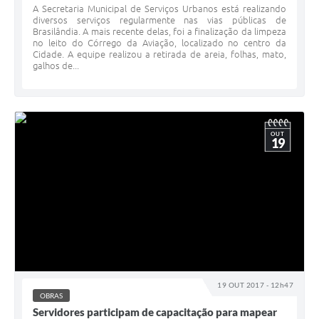
A Secretaria Municipal de Serviços Urbanos está realizando
diversos serviços regularmente nas vias públicas de
Brasilândia. A mais recente delas, foi a finalização da limpeza
no leito do Córrego da Aviação, localizado no centro da
Cidade. A equipe realizou a retirada de areia, folhas, mato,
galhos de...
OUT
19
19 OUT 2017 - 12h47
OBRAS
Servidores participam de capacitação para mapear