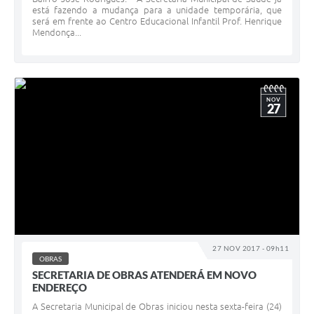
está fazendo a mudança para a unidade temporária, que
será em frente ao Centro Educacional Infantil Prof. Henrique
Mendonça...
NOV
27
27 NOV 2017 - 09h11
OBRAS
SECRETARIA DE OBRAS ATENDERÁ EM NOVO
ENDEREÇO
A Secretaria Municipal de Obras iniciou nesta sexta-feira (24)