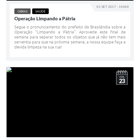
01 SET 2017 - 14h00
OBRAS
SAÚDE
Operação Limpando a Pátria
Segue o pronunciamento do prefeito de Brasilândia sobre a
Operação "Limpando a Pátria". Aproveite este final de
semana para separar todos os objetos que já não tem mais
serventia para que na próxima semana, a nossa equipe faça a
devida limpeza na sua rua!
JUL
23