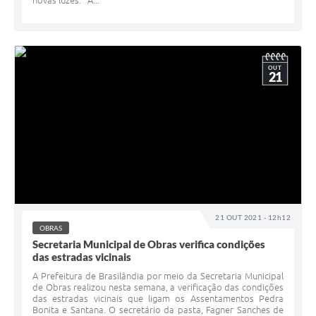
novas luzes. A...
OUT
21
21 OUT 2021 - 12h12
OBRAS
Secretaria Municipal de Obras verifica condições
das estradas vicinais
A Prefeitura de Brasilândia por meio da Secretaria Municipal
de Obras realizou nesta semana, a verificação das condições
das estradas vicinais que ligam os Assentamentos Pedra
Bonita e Santana. O secretário da pasta, Fagner Sanches de