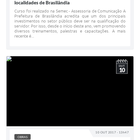
localidades de Brasilândia
Curso foi realizado na Semec - Assessoria de Comunicação A
Prefeitura de Brasilândia acredita que um dos principais
investimentos no setor público deve ser na qualificação do
servidor. Por isso, desde o início deste ano, vem promovendo
diversos treinamentos, palestras e capacitações. A mais
recente é...
OUT
10
10 OUT 2017 - 13h47
OBRAS