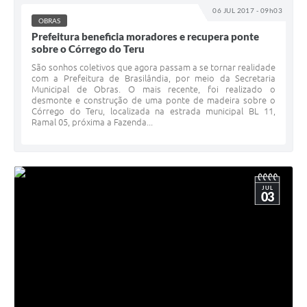
06 JUL 2017 - 09h03
OBRAS
Prefeitura beneficia moradores e recupera ponte
sobre o Córrego do Teru
São sonhos coletivos que agora passam a se tornar realidade
com a Prefeitura de Brasilândia, por meio da Secretaria
Municipal de Obras. O mais recente, foi realizado o
desmonte e construção de uma ponte de madeira sobre o
Córrego do Teru, localizada na estrada municipal BL 11,
Ramal 05, próxima a Fazenda...
JUL
03