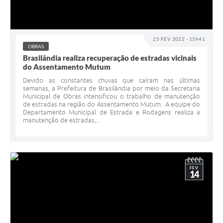
25 FEV 2022 - 15h41
OBRAS
Brasilândia realiza recuperação de estradas vicinais
do Assentamento Mutum
Devido as constantes chuvas que caíram nas últimas
semanas, a Prefeitura de Brasilândia por meio da Secretaria
Municipal de Obras intensificou o trabalho de manutenção
de estradas na região do Assentamento Mutum. A equipe do
Departamento Municipal de Estrada e Rodagens realiza a
manutenção de estradas,...
FEV
14