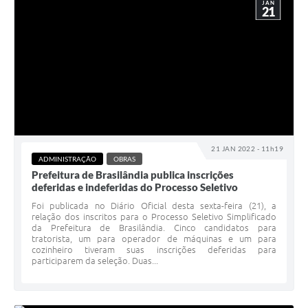
JAN
21
21 JAN 2022 - 11h19
ADMINISTRAÇÃO
OBRAS
Prefeitura de Brasilândia publica inscrições
deferidas e indeferidas do Processo Seletivo
Foi publicada no Diário Oficial desta sexta-feira (21), a
relação dos inscritos para o Processo Seletivo Simplificado
da Prefeitura de Brasilândia. Cinco candidatos para
tratorista, um para operador de máquinas e um para
cozinheiro tiveram suas inscrições deferidas para
participarem da seleção. Duas...