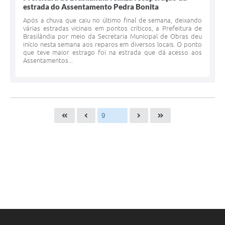
estrada do Assentamento Pedra Bonita
Após a chuva que caiu no último final de semana, deixando
várias estradas vicinais em pontos críticos, a Prefeitura de
Brasilândia por meio da Secretaria Municipal de Obras deu
início nesta semana aos reparos em diversos locais. O ponto
que teve maior estrago foi na estrada que dá acesso aos
Assentamentos...