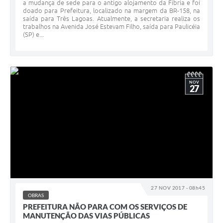
a mudança de sede para o antigo alojamento da Fibria e foi
doado para Prefeitura, localizado na margem da BR-158, na
saída para Três Lagoas. Atualmente, a secretaria realiza os
trabalhos na Avenida José Estevam Filho, saída para Paulicéia
(SP) e...
NOV
27
27 NOV 2017 - 08h45
OBRAS
PREFEITURA NÃO PARA COM OS SERVIÇOS DE
MANUTENÇÃO DAS VIAS PÚBLICAS