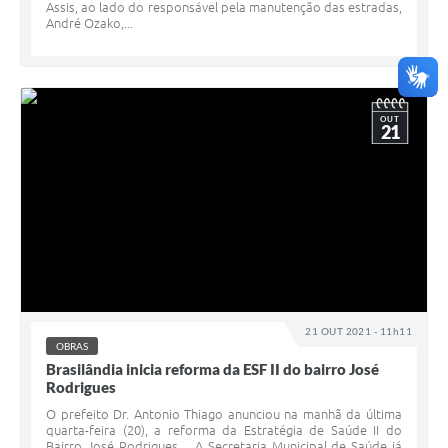
Assis, ao lado do responsável pela manutenção das estradas,
André Ozako,...
OUT
21
21 OUT 2021 - 11h11
OBRAS
Brasilândia inicia reforma da ESF II do bairro José
Rodrigues
O prefeito Dr. Antonio Thiago anunciou na manhã da última
quarta-feira (20), a reforma da Estratégia de Saúde II do
Bairro José Rodrigues. A Secretaria Municipal de Saúde já