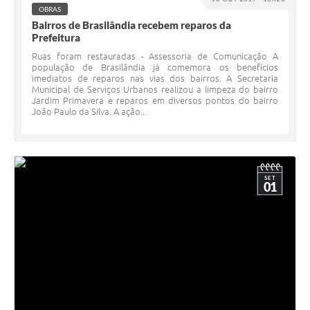
OBRAS
Bairros de Brasilândia recebem reparos da
Prefeitura
Ruas foram restauradas - Assessoria de Comunicação A
população de Brasilândia já comemora os benefícios
imediatos de reparos nas vias dos bairros. A Secretaria
Municipal de Serviços Urbanos realizou a limpeza do bairro
Jardim Primavera e reparos em diversos pontos do bairro
João Paulo da Silva. A ação...
SET
01