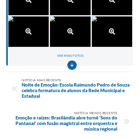
VER MAIS FOTOS
NOTÍCIA MAIS RECENTE
Noite de Emoção: Escola Raimundo Pedro de Souza
celebra formatura de alunos da Rede Municipal e
Estadual
NOTÍCIA MENOS RECENTE
Emoção e raízes: Brasilândia abre turnê ‘Sons do
Pantanal’ com fusão magistral entre orquestra e
música regional