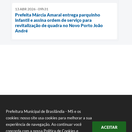
13 ABR 2026 - 09h31
Prefeita Márcia Amaral entrega parquinho
infantil e assina ordem de serviço para
revitalização de quadra no Novo Porto João
André
Prefeitura Municipal de Brasilândia - MS e os
cookies: nosso site usa cookies para melhorar a sua
experiência de navegação. Ao continuar você
ACEITAR
concorda com a nossa
Política de Cookies
e