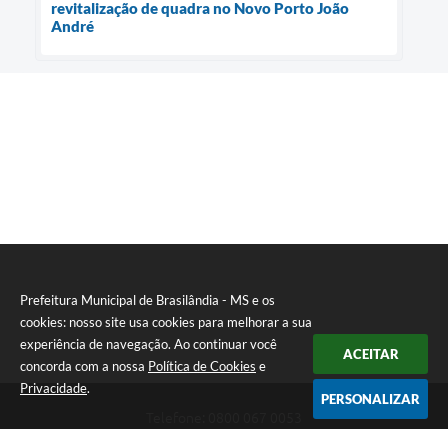
revitalização de quadra no Novo Porto João
André
Prefeitura Municipal de Brasilândia - MS e os
cookies: nosso site usa cookies para melhorar a sua
experiência de navegação. Ao continuar você
ACEITAR
concorda com a nossa
Política de Cookies
e
Privacidade
.
PERSONALIZAR
Telefone: 0800 067 0053
Endereço: Rua Elviro Mancini, n° 530, Centro | CEP: 79670-000