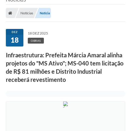
Poder Executivo
Notícias
Notícia
Legislação
Transparência
DEZ
18 DEZ 2025
18
Câmara Municipal
OBRAS
Ouvidoria
Infraestrutura: Prefeita Márcia Amaral alinha
projetos do "MS Ativo"; MS-040 tem licitação
e-SIC
de R$ 81 milhões e Distrito Industrial
Tributação
receberá revestimento
Diário Oficial
Outros Editais
Plano de Contratações Anual
Portal da Privacidade