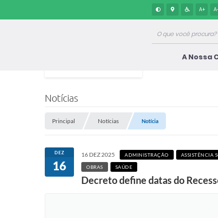
A+
A
A Nossa 
Notícias
Principal
Notícias
Notícia
DEZ
16 DEZ 2025
ADMINISTRAÇÃO
ASSISTÊNCIA 
16
OBRAS
SAÚDE
Decreto define datas do Recesso