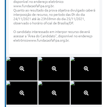
disponível no endereço eletrônico
www.fundacaofafipa.org.br.
Quanto ao resultado da prova objetiva divulgado caberá
interposição de recurso, no período das 0h do dia
24/11/2021 até às 23h59min do dia 25/11/2021,
observado o horário oficial de Brasília/DF.
O candidato interessado em interpor recurso deverá
acessar a “Área do Candidato”, disponível no endereço
eletrônicowww.fundacaofafipa.org.br.