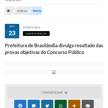
Poder Executivo
Notícias
Notícia
Legislação
Transparência
NOV
23 NOV 2021
23
Câmara Municipal
ADMINISTRAÇÃO
Ouvidoria
Prefeitura de Brasilândia divulga resultado das
provas objetivas do Concurso Público
e-SIC
Tributação
Diário Oficial
Outros Editais
Plano de Contratações Anual
COMPARTILHAR
Portal da Privacidade