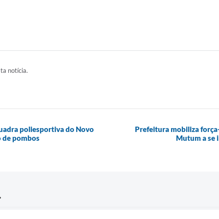
ta notícia.
quadra poliesportiva do Novo
Prefeitura mobiliza forç
ão de pombos
Mutum a se 