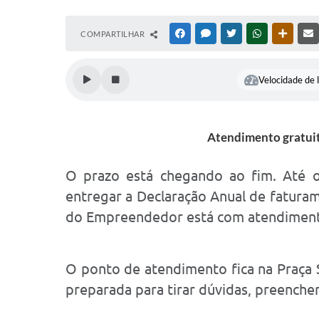
COMPARTILHAR
FACEBOOK
MESSENGER
TWITTER
WHATSAPP
OUTRAS
Velocidade de l
Atendimento gratuit
O prazo está chegando ao fim. Até o
entregar a Declaração Anual de faturam
do Empreendedor está com atendimento
O ponto de atendimento fica na Praça S
preparada para tirar dúvidas, preenche