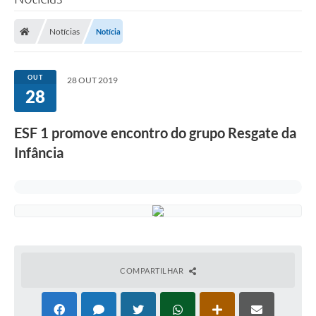
Poder Executivo
Notícias
Notícia
Legislação
Transparência
OUT
28 OUT 2019
28
Câmara Municipal
Ouvidoria
ESF 1 promove encontro do grupo Resgate da
Infância
e-SIC
Tributação
Diário Oficial
Outros Editais
Plano de Contratações Anual
COMPARTILHAR
Portal da Privacidade