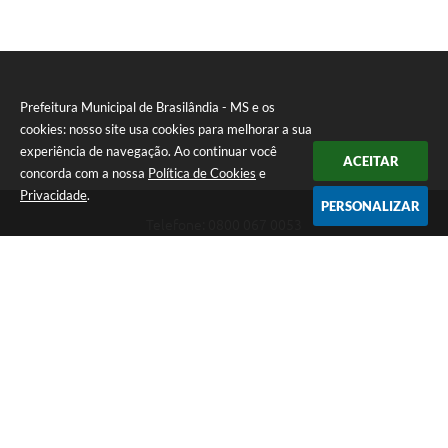
Prefeitura Municipal de Brasilândia - MS e os
cookies: nosso site usa cookies para melhorar a sua
experiência de navegação. Ao continuar você
ACEITAR
concorda com a nossa
Política de Cookies
e
Privacidade
.
PERSONALIZAR
Telefone: 0800 067 0053
Endereço: Rua Elviro Mancini, n° 530, Centro | CEP: 79670-000
Atendimento das 07:00 até 13:00 (MS)
CNPJ: 03.184.058/0001-20
Prefeitura Municipal de Brasilândia - MS
Versão do Sistema:
3.5.3 - 19/06/2026
Portal atualizado em:
06/08/2026 11:11
Dados Abertos