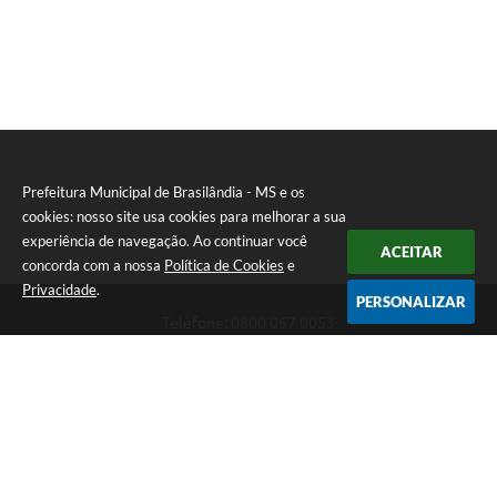
Prefeitura Municipal de Brasilândia - MS e os
cookies: nosso site usa cookies para melhorar a sua
experiência de navegação. Ao continuar você
ACEITAR
concorda com a nossa
Política de Cookies
e
Privacidade
.
PERSONALIZAR
Telefone: 0800 067 0053
Endereço: Rua Elviro Mancini, n° 530, Centro | CEP: 79670-000
Atendimento das 07:00 até 13:00 (MS)
CNPJ: 03.184.058/0001-20
Prefeitura Municipal de Brasilândia - MS
Versão do Sistema:
3.5.3 - 19/06/2026