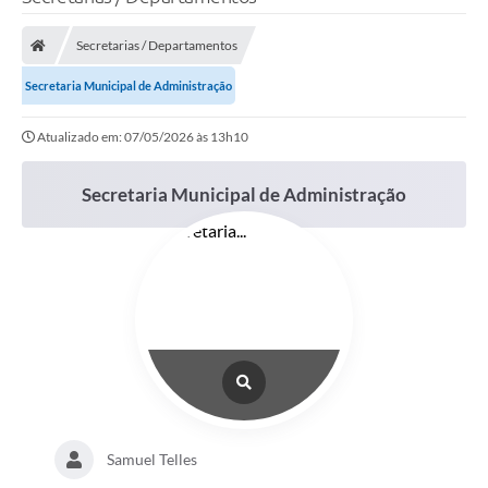
Poder Executivo
Secretarias / Departamentos
Legislação
Secretaria Municipal de Administração
Transparência
Atualizado em: 07/05/2026 às 13h10
Câmara Municipal
Ouvidoria
Secretaria Municipal de Administração
e-SIC
Tributação
Diário Oficial
Outros Editais
Plano de Contratações Anual
Portal da Privacidade
Samuel Telles