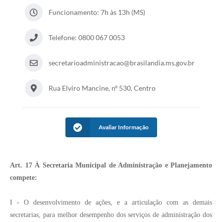
PNAB (Política Nacional Aldir Blanc)
Funcionamento: 7h às 13h (MS)
Formulário
Telefone: 0800 067 0053
Agenda
Contato
secretarioadministracao@brasilandia.ms.gov.br
Rua Elviro Mancine, nº 530, Centro
Avaliar Informação
Art. 17 À Secretaria Municipal de Administração e Planejamento
compete:
I - O desenvolvimento de ações, e a articulação com as demais
secretarias, para melhor desempenho dos serviços de administração dos