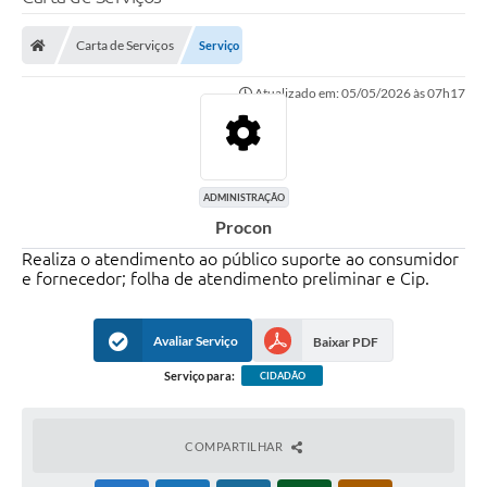
Poder Executivo
Carta de Serviços
Serviço
Legislação
Atualizado em: 05/05/2026 às 07h17
Transparência
Câmara Municipal
Ouvidoria
ADMINISTRAÇÃO
Procon
e-SIC
Realiza o atendimento ao público suporte ao consumidor
Tributação
e fornecedor; folha de atendimento preliminar e Cip.
Diário Oficial
Avaliar Serviço
Baixar PDF
Outros Editais
Serviço para:
CIDADÃO
Plano de Contratações Anual
COMPARTILHAR
Portal da Privacidade