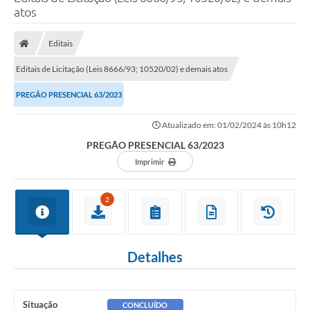
atos
Poder Executivo
Legislação
Editais
Transparência
Editais de Licitação (Leis 8666/93; 10520/02) e demais atos
Câmara Municipal
PREGÃO PRESENCIAL 63/2023
Ouvidoria
Atualizado em: 01/02/2024 às 10h12
PREGÃO PRESENCIAL 63/2023
e-SIC
Imprimir
Tributação
2
Diário Oficial
Outros Editais
Detalhes
Plano de Contratações Anual
Portal da Privacidade
Situação
CONCLUÍDO