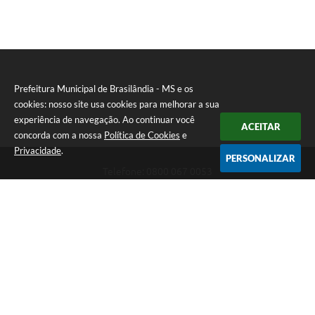
Prefeitura Municipal de Brasilândia - MS e os
cookies: nosso site usa cookies para melhorar a sua
experiência de navegação. Ao continuar você
ACEITAR
concorda com a nossa
Política de Cookies
e
Privacidade
.
PERSONALIZAR
Telefone: 0800 067 0053
Endereço: Rua Elviro Mancini, n° 530, Centro | CEP: 79670-000
Atendimento das 07:00 até 13:00 (MS)
CNPJ: 03.184.058/0001-20
Prefeitura Municipal de Brasilândia - MS
Versão do Sistema:
3.5.3 - 19/06/2026
Portal atualizado em:
05/08/2026 09:45
Dados Abertos