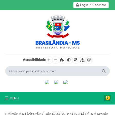
Login / Cadastro
Acessibilidade
MENU
A Nossa Cidade
Editais de Licitação (Leis 8666/93; 10520/02) e demais