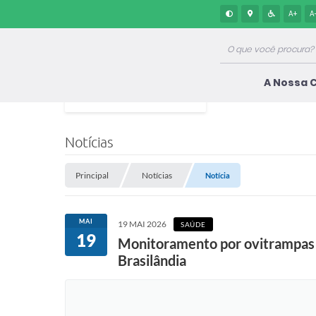
A+
A
A Nossa 
Notícias
Principal
Notícias
Notícia
MAI
19 MAI 2026
SAÚDE
19
Monitoramento por ovitrampas a
Brasilândia