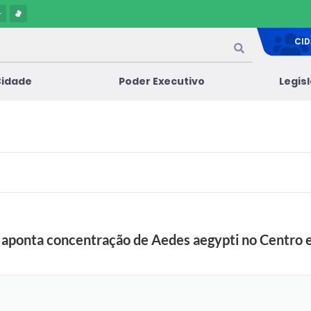
-
CI
Cidade
Poder Executivo
Legis
ponta concentração de Aedes aegypti no Centro e 