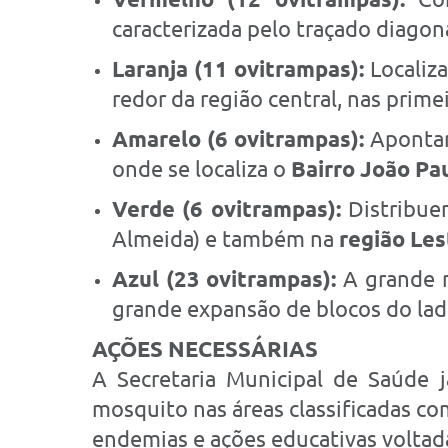
caracterizada pelo traçado diagona
Laranja (11 ovitrampas):
Localiz
redor da região central, nas prime
Amarelo (6 ovitrampas):
Aponta
onde se localiza o
Bairro João Pau
Verde (6 ovitrampas):
Distribue
Almeida) e também na
região Les
Azul (23 ovitrampas):
A grande m
grande expansão de blocos do lad
AÇÕES NECESSÁRIAS
A Secretaria Municipal de Saúde j
mosquito nas áreas classificadas co
endemias e ações educativas voltada