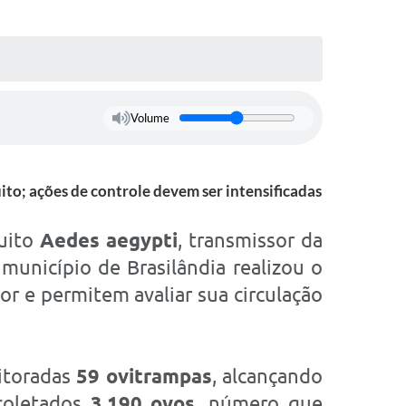
Volume
to; ações de controle devem ser intensificadas
quito
Aedes aegypti
, transmissor da
 município de Brasilândia realizou o
r e permitem avaliar sua circulação
itoradas
59 ovitrampas
, alcançando
 coletados
3.190 ovos
, número que