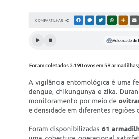
COMPARTILHAR
FACEBOOK
MESSENGER
TWITTER
WHATSAPP
OUTRAS
Velocidade de l
Foram coletados 3.190 ovos em 59 armadilhas; 
A vigilância entomológica é uma f
dengue, chikungunya e zika. Dura
monitoramento por meio de
ovitr
e densidade em diferentes regiões d
Foram disponibilizadas
61 armadil
uma cobertura operacional satisfa