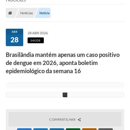
a
Poder Executivo
e
g
Notícias
Notícia
y
Legislação
p
t
Transparência
i
ABR
28 ABR 2026
e
28
m
Câmara Municipal
SAÚDE
B
r
Ouvidoria
Brasilândia mantém apenas um caso positivo
a
s
de dengue em 2026, aponta boletim
e-SIC
i
l
epidemiológico da semana 16
â
Tributação
n
d
Diário Oficial
i
a
Outros Editais
Plano de Contratações Anual
Portal da Privacidade
COMPARTILHAR