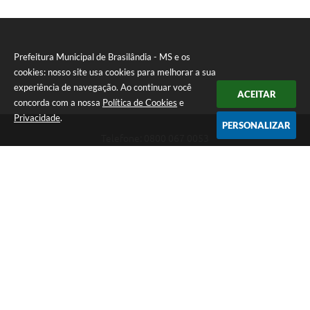
Prefeitura Municipal de Brasilândia - MS e os
cookies: nosso site usa cookies para melhorar a sua
experiência de navegação. Ao continuar você
ACEITAR
concorda com a nossa
Política de Cookies
e
Privacidade
.
PERSONALIZAR
Telefone: 0800 067 0053
Endereço: Rua Elviro Mancini, n° 530, Centro | CEP: 79670-000
Atendimento das 07:00 até 13:00 (MS)
CNPJ: 03.184.058/0001-20
Prefeitura Municipal de Brasilândia - MS
Versão do Sistema:
3.5.3 - 19/06/2026
Portal atualizado em:
06/08/2026 11:11
Dados Abertos
Copyright Instar - 2006-2026. Todos os direitos reservados -