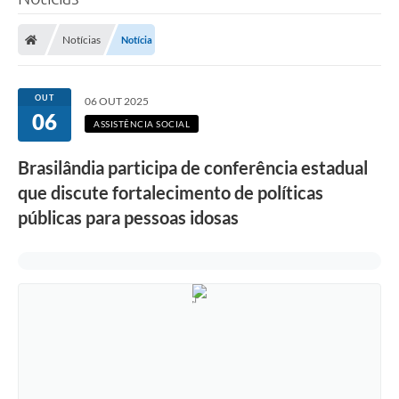
Poder Executivo
Notícias
Notícia
Legislação
Transparência
OUT
06 OUT 2025
06
Câmara Municipal
ASSISTÊNCIA SOCIAL
Ouvidoria
Brasilândia participa de conferência estadual
que discute fortalecimento de políticas
e-SIC
públicas para pessoas idosas
Tributação
Diário Oficial
Outros Editais
Plano de Contratações Anual
Portal da Privacidade