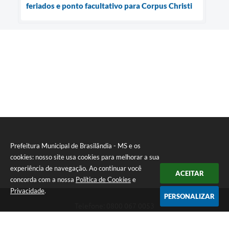
feriados e ponto facultativo para Corpus Christi
Prefeitura Municipal de Brasilândia - MS e os
cookies: nosso site usa cookies para melhorar a sua
experiência de navegação. Ao continuar você
ACEITAR
concorda com a nossa
Política de Cookies
e
Privacidade
.
PERSONALIZAR
Telefone: 0800 067 0053
Endereço: Rua Elviro Mancini, n° 530, Centro | CEP: 79670-000
Atendimento das 07:00 até 13:00 (MS)