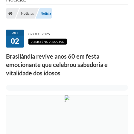
Poder Executivo
Notícias
Notícia
Legislação
Transparência
OUT
02 OUT 2025
02
Câmara Municipal
ASSISTÊNCIA SOCIAL
Ouvidoria
Brasilândia revive anos 60 em festa
emocionante que celebrou sabedoria e
e-SIC
vitalidade dos idosos
Tributação
Diário Oficial
Outros Editais
Plano de Contratações Anual
Portal da Privacidade