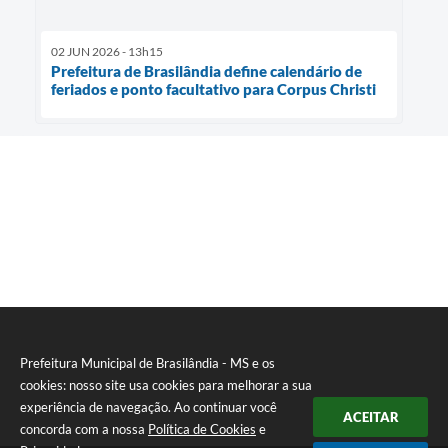
02 JUN 2026 - 13h15
Prefeitura de Brasilândia define calendário de
feriados e ponto facultativo para Corpus Christi
Prefeitura Municipal de Brasilândia - MS e os
cookies: nosso site usa cookies para melhorar a sua
experiência de navegação. Ao continuar você
ACEITAR
concorda com a nossa
Política de Cookies
e