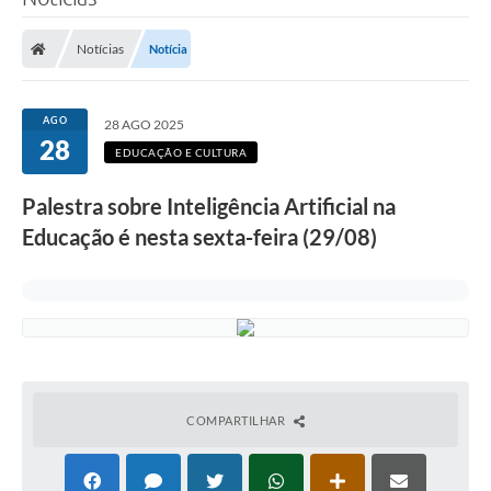
Poder Executivo
Notícias
Notícia
Legislação
Transparência
AGO
28 AGO 2025
28
Câmara Municipal
EDUCAÇÃO E CULTURA
Ouvidoria
Palestra sobre Inteligência Artificial na
Educação é nesta sexta-feira (29/08)
e-SIC
Tributação
Diário Oficial
Outros Editais
Plano de Contratações Anual
COMPARTILHAR
Portal da Privacidade