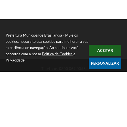
Prefeitura Municipal de Brasilândia - MS e os
cookies: nosso site usa cookies para melhorar a sua
experiência de navegação. Ao continuar você
ACEITAR
concorda com a nossa
Política de Cookies
e
Privacidade
.
PERSONALIZAR
Telefone: 0800 067 0053
Endereço: Rua Elviro Mancini, n° 530, Centro | CEP: 79670-000
Atendimento das 07:00 até 13:00 (MS)
CNPJ: 03.184.058/0001-20
Prefeitura Municipal de Brasilândia - MS
Versão do Sistema:
3.5.3 - 19/06/2026
Portal atualizado em:
06/08/2026 11:11
Dados Abertos