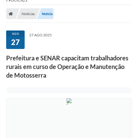
Poder Executivo
Notícias
Notícia
Legislação
Transparência
AGO
27 AGO 2025
27
Câmara Municipal
Ouvidoria
Prefeitura e SENAR capacitam trabalhadores
rurais em curso de Operação e Manutenção
e-SIC
de Motosserra
Tributação
Diário Oficial
Outros Editais
Plano de Contratações Anual
Portal da Privacidade