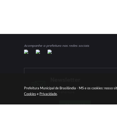
Acompanhe a prefeitura nas redes sociais
Newsletter
Cadastre-se e Receba Informativos
Prefeitura Municipal de Brasilândia - MS e os cookies: nosso 
da Prefeitura
Cookies
e
Privacidade
.
CADASTRAR