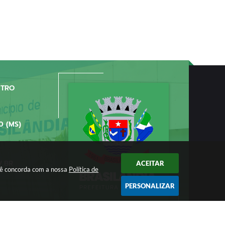
NTRO
0 (MS)
V.BR
ACEITAR
ocê concorda com a nossa
Política de
PERSONALIZAR