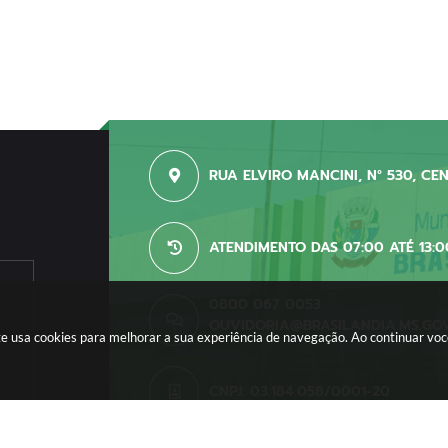
RUA ELVIRO MANCINI, N° 530, CE
ATENDIMENTO DAS 07:00 ATÉ 13:0
0800 067 0053
OUVIDORIA@BRASILANDIA.MS.GO
site usa cookies para melhorar a sua experiência de navegação. Ao continuar v
CNPJ: 03.184.058/0001-20