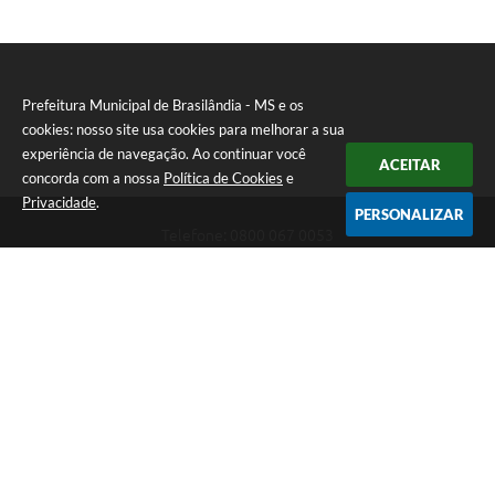
Prefeitura Municipal de Brasilândia - MS e os
cookies: nosso site usa cookies para melhorar a sua
experiência de navegação. Ao continuar você
ACEITAR
concorda com a nossa
Política de Cookies
e
Privacidade
.
PERSONALIZAR
Telefone: 0800 067 0053
Endereço: Rua Elviro Mancini, n° 530, Centro | CEP: 79670-000
Atendimento das 07:00 até 13:00 (MS)
CNPJ: 03.184.058/0001-20
Prefeitura Municipal de Brasilândia - MS
Versão do Sistema:
3.5.3 - 19/06/2026
Portal atualizado em:
06/08/2026 11:11
Dados Abertos
Copyright Instar - 2006-2026. Todos os direitos reservados -