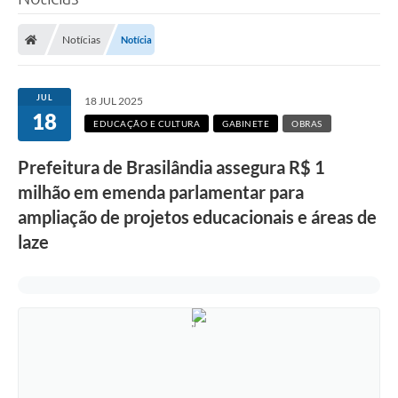
Poder Executivo
Notícias
Notícia
Legislação
Transparência
JUL
18 JUL 2025
18
Câmara Municipal
EDUCAÇÃO E CULTURA
GABINETE
OBRAS
Ouvidoria
Prefeitura de Brasilândia assegura R$ 1
milhão em emenda parlamentar para
e-SIC
ampliação de projetos educacionais e áreas de
Tributação
laze
Diário Oficial
Outros Editais
Plano de Contratações Anual
Portal da Privacidade