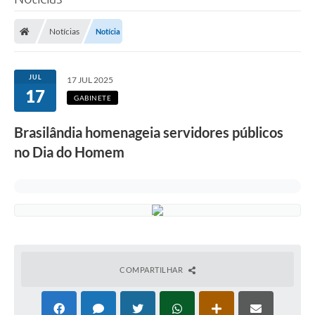
Poder Executivo
Notícias
Notícia
Legislação
Transparência
JUL
17 JUL 2025
17
Câmara Municipal
GABINETE
Ouvidoria
Brasilândia homenageia servidores públicos
no Dia do Homem
e-SIC
Tributação
Diário Oficial
Outros Editais
Plano de Contratações Anual
COMPARTILHAR
Portal da Privacidade