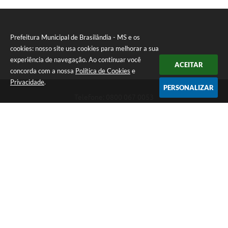
Prefeitura Municipal de Brasilândia - MS e os
cookies: nosso site usa cookies para melhorar a sua
experiência de navegação. Ao continuar você
ACEITAR
concorda com a nossa
Política de Cookies
e
Privacidade
.
PERSONALIZAR
Telefone: 0800 067 0053
Endereço: Rua Elviro Mancini, n° 530, Centro | CEP: 79670-000
Atendimento das 07:00 até 13:00 (MS)
CNPJ: 03.184.058/0001-20
Prefeitura Municipal de Brasilândia - MS
Versão do Sistema:
3.5.3 - 19/06/2026
Portal atualizado em:
10/08/2026 12:31
Dados Abertos
Copyright Instar - 2006-2026. Todos os direitos reservados -
Instar Tecnologia