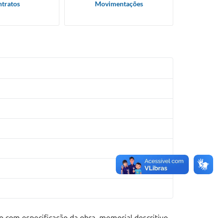
tratos
Movimentações
vo com especificação da obra, memorial descritivo,