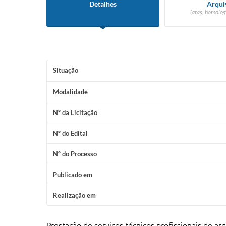
Detalhes
Arqui
(atas, homolog
Situação
Modalidade
Nº da Licitação
Nº do Edital
Nº do Processo
Publicado em
Realização em
Prestação de serviços técnicos profissionais de ar