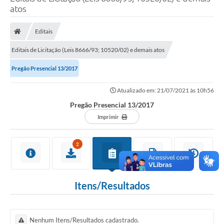
atos
Poder Executivo
Legislação
Editais
Transparência
Editais de Licitação (Leis 8666/93; 10520/02) e demais atos
Câmara Municipal
Pregão Presencial 13/2017
Ouvidoria
Atualizado em: 21/07/2021 às 10h56
Pregão Presencial 13/2017
e-SIC
Imprimir
Tributação
2
Diário Oficial
Outros Editais
Itens/Resultados
Plano de Contratações Anual
Portal da Privacidade
Nenhum Itens/Resultados cadastrado.