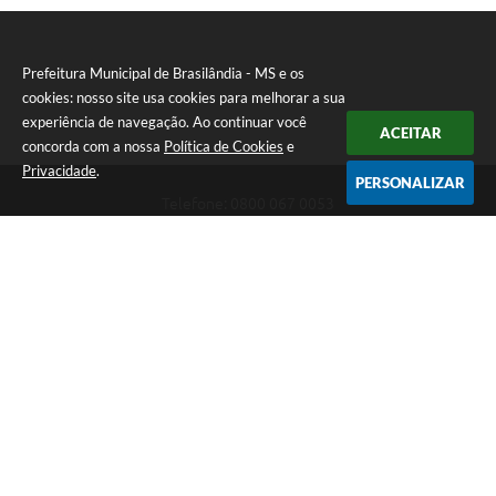
Prefeitura Municipal de Brasilândia - MS e os
cookies: nosso site usa cookies para melhorar a sua
experiência de navegação. Ao continuar você
ACEITAR
concorda com a nossa
Política de Cookies
e
Privacidade
.
PERSONALIZAR
Telefone: 0800 067 0053
Endereço: Rua Elviro Mancini, n° 530, Centro | CEP: 79670-000
Atendimento das 07:00 até 13:00 (MS)
CNPJ: 03.184.058/0001-20
Prefeitura Municipal de Brasilândia - MS
Versão do Sistema:
3.5.3 - 19/06/2026
Portal atualizado em:
06/08/2026 11:11
Dados Abertos
Copyright Instar - 2006-2026. Todos os direitos reservados -
Instar Tecnologia