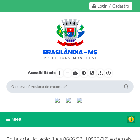
Login / Cadastro
Acessibilidade
MENU
A Nossa Cidade
Editais de Licitação (Leis 8666/93; 10520/02) e demais