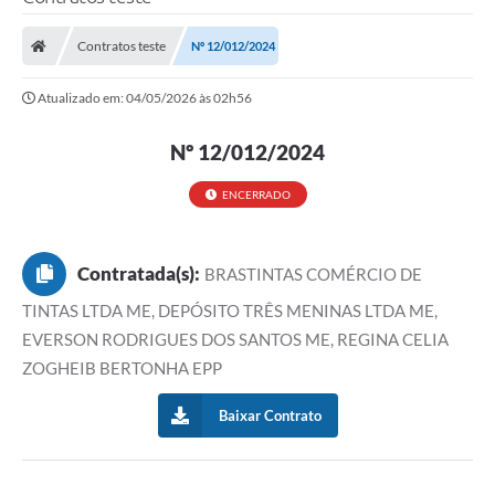
Poder Executivo
Contratos teste
Nº 12/012/2024
Legislação
Atualizado em: 04/05/2026 às 02h56
Transparência
Nº 12/012/2024
Câmara Municipal
Ouvidoria
ENCERRADO
e-SIC
Contratada(s):
BRASTINTAS COMÉRCIO DE
Tributação
TINTAS LTDA ME, DEPÓSITO TRÊS MENINAS LTDA ME,
Diário Oficial
EVERSON RODRIGUES DOS SANTOS ME, REGINA CELIA
ZOGHEIB BERTONHA EPP
Outros Editais
Plano de Contratações Anual
Baixar Contrato
Portal da Privacidade