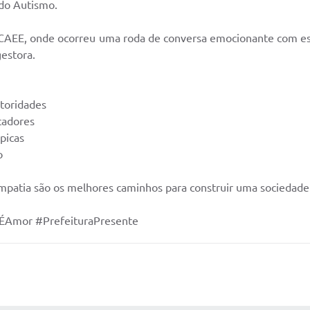
 do Autismo.
o CAEE, onde ocorreu uma roda de conversa emocionante com es
gestora.
toridades
cadores
picas
o
empatia são os melhores caminhos para construir uma sociedade
oÉAmor #PrefeituraPresente