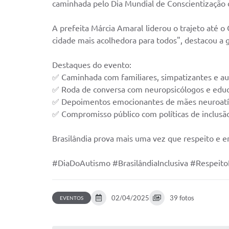
caminhada pelo Dia Mundial de Conscientização
A prefeita Márcia Amaral liderou o trajeto até 
cidade mais acolhedora para todos", destacou a 
Destaques do evento:
✅ Caminhada com familiares, simpatizantes e au
✅ Roda de conversa com neuropsicólogos e edu
✅ Depoimentos emocionantes de mães neuroatí
✅ Compromisso público com políticas de inclusã
Brasilândia prova mais uma vez que respeito e 
#DiaDoAutismo #BrasilândiaInclusiva #Respeit
02/04/2025
39 fotos
EVENTOS