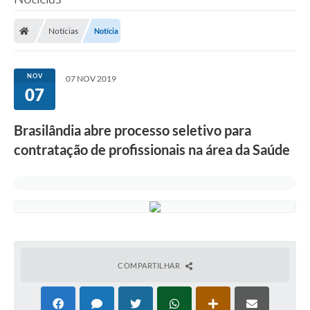
Poder Executivo
Notícias
Notícia
Legislação
Transparência
NOV
07 NOV 2019
07
Câmara Municipal
Ouvidoria
Brasilândia abre processo seletivo para
contratação de profissionais na área da Saúde
e-SIC
Tributação
Diário Oficial
Outros Editais
Plano de Contratações Anual
COMPARTILHAR
Portal da Privacidade