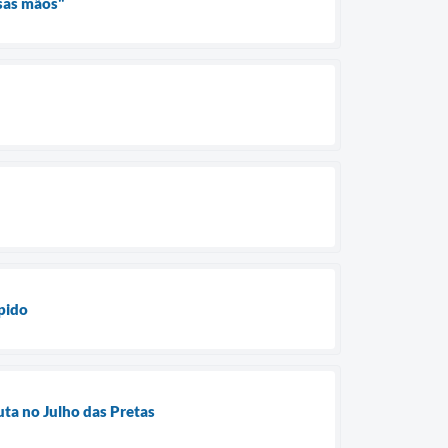
ssas mãos"
pido
uta no Julho das Pretas