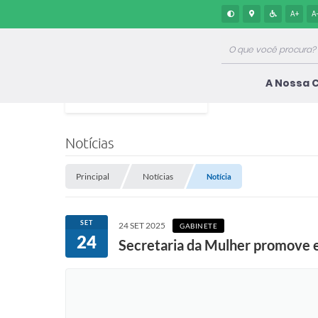
A+
A
A Nossa 
Notícias
Principal
Notícias
Notícia
SET
24 SET 2025
GABINETE
24
Secretaria da Mulher promove 