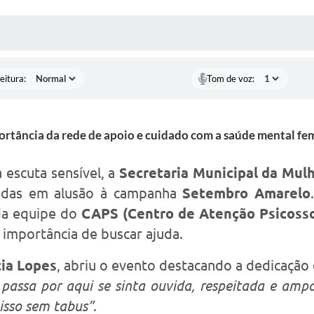
 MÍDIAS
RECEBA NOTÍCIAS
eitura:
Tom de voz:
rtância da rede de apoio e cuidado com a saúde mental fe
escuta sensível, a
Secretaria Municipal da Mul
tidas em alusão à campanha
Setembro Amarelo
 da equipe do
CAPS (Centro de Atenção Psicosso
 importância de buscar ajuda.
cia Lopes
, abriu o evento destacando a dedicação
passa por aqui se sinta ouvida, respeitada e am
 isso sem tabus”
.