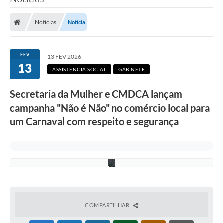
d
Poder Executivo
e
s
Notícias
Notícia
t
Legislação
a
s
Transparência
e
FEV
13 FEV 2026
x
13
t
Câmara Municipal
ASSISTÊNCIA SOCIAL
GABINETE
a
-
Ouvidoria
Secretaria da Mulher e CMDCA lançam
f
e
campanha "Não é Não" no comércio local para
e-SIC
i
r
um Carnaval com respeito e segurança
a
Tributação
(
1
Diário Oficial
3
)
Outros Editais
Plano de Contratações Anual
Portal da Privacidade
COMPARTILHAR