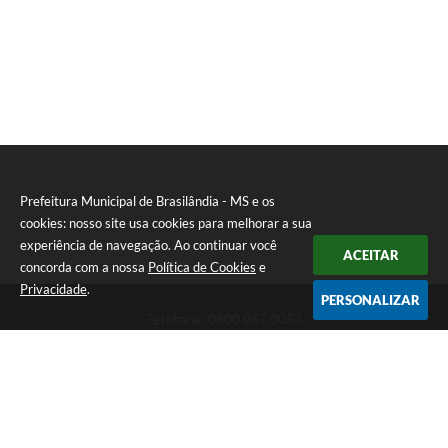
Prefeitura Municipal de Brasilândia - MS e os
cookies: nosso site usa cookies para melhorar a sua
experiência de navegação. Ao continuar você
ACEITAR
concorda com a nossa
Política de Cookies
e
Privacidade
.
PERSONALIZAR
Telefone: 0800 067 0053
Endereço: Rua Elviro Mancini, n° 530, Centro | CEP: 79670-000
Atendimento das 07:00 até 13:00 (MS)
CNPJ: 03.184.058/0001-20
Prefeitura Municipal de Brasilândia - MS