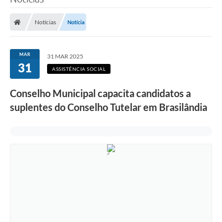
Poder Executivo
Notícias
Notícia
Legislação
Transparência
MAR
31 MAR 2025
31
Câmara Municipal
ASSISTÊNCIA SOCIAL
Ouvidoria
Conselho Municipal capacita candidatos a
suplentes do Conselho Tutelar em Brasilândia
e-SIC
Tributação
Diário Oficial
Outros Editais
Plano de Contratações Anual
Portal da Privacidade