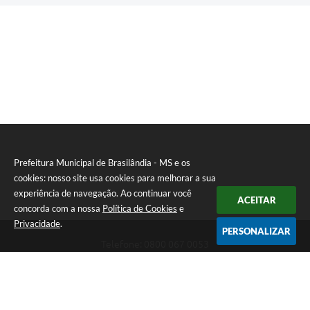
Prefeitura Municipal de Brasilândia - MS e os
cookies: nosso site usa cookies para melhorar a sua
experiência de navegação. Ao continuar você
ACEITAR
concorda com a nossa
Política de Cookies
e
Privacidade
.
PERSONALIZAR
Telefone: 0800 067 0053
Endereço: Rua Elviro Mancini, n° 530, Centro | CEP: 79670-000
Atendimento das 07:00 até 13:00 (MS)
CNPJ: 03.184.058/0001-20
Prefeitura Municipal de Brasilândia - MS