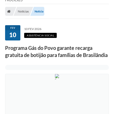
Poder Executivo
Notícias
Notícia
Legislação
Transparência
FEV
10 FEV 2026
10
Câmara Municipal
ASSISTÊNCIA SOCIAL
Ouvidoria
Programa Gás do Povo garante recarga
gratuita de botijão para famílias de Brasilândia
e-SIC
Tributação
Diário Oficial
Outros Editais
Plano de Contratações Anual
Portal da Privacidade