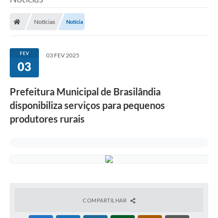
Poder Executivo
Notícias
Notícia
Legislação
Transparência
FEV
03 FEV 2025
03
Câmara Municipal
Ouvidoria
Prefeitura Municipal de Brasilândia
disponibiliza serviços para pequenos
e-SIC
produtores rurais
Tributação
Diário Oficial
Outros Editais
Plano de Contratações Anual
Portal da Privacidade
COMPARTILHAR