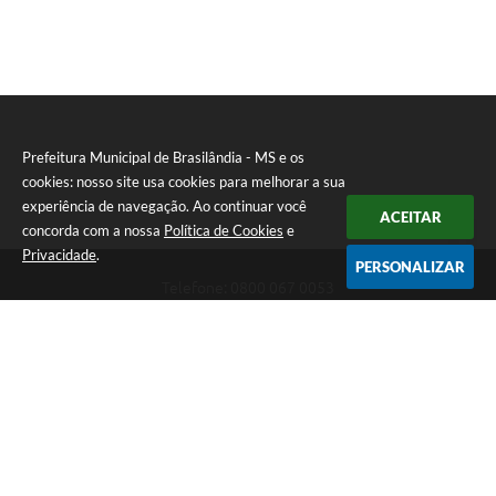
Prefeitura Municipal de Brasilândia - MS e os
cookies: nosso site usa cookies para melhorar a sua
experiência de navegação. Ao continuar você
ACEITAR
concorda com a nossa
Política de Cookies
e
Privacidade
.
PERSONALIZAR
Telefone: 0800 067 0053
Endereço: Rua Elviro Mancini, n° 530, Centro | CEP: 79670-000
Atendimento das 07:00 até 13:00 (MS)
CNPJ: 03.184.058/0001-20
Prefeitura Municipal de Brasilândia - MS
Versão do Sistema:
3.5.3 - 19/06/2026
Portal atualizado em:
06/08/2026 11:11
Dados Abertos