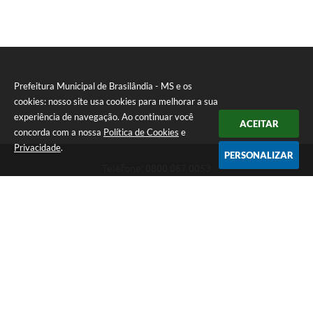
Prefeitura Municipal de Brasilândia - MS e os
cookies: nosso site usa cookies para melhorar a sua
experiência de navegação. Ao continuar você
ACEITAR
concorda com a nossa
Política de Cookies
e
Privacidade
.
PERSONALIZAR
Telefone: 0800 067 0053
Endereço: Rua Elviro Mancini, n° 530, Centro | CEP: 79670-000
Atendimento das 07:00 até 13:00 (MS)
CNPJ: 03.184.058/0001-20
Prefeitura Municipal de Brasilândia - MS
Versão do Sistema:
3.5.3 - 19/06/2026
Portal atualizado em:
05/08/2026 09:45
Dados Abertos