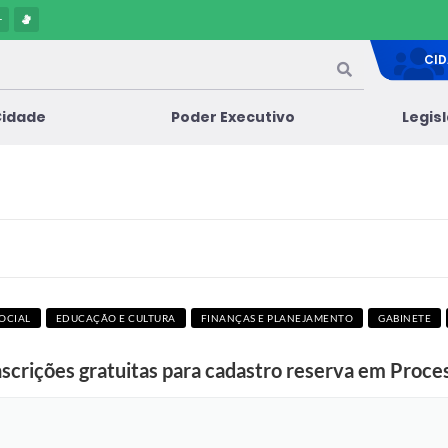
-
CI
Cidade
Poder Executivo
Legis
SOCIAL
EDUCAÇÃO E CULTURA
FINANÇAS E PLANEJAMENTO
GABINETE
inscrições gratuitas para cadastro reserva em Proce