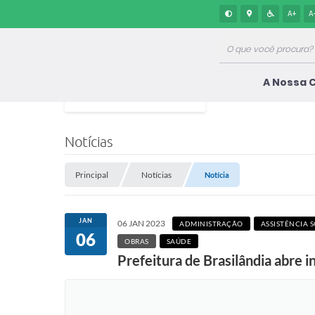
A+
A
A Nossa 
Notícias
Principal
Notícias
Notícia
JAN
06 JAN 2023
ADMINISTRAÇÃO
ASSISTÊNCIA 
06
OBRAS
SAÚDE
Prefeitura de Brasilândia abre 