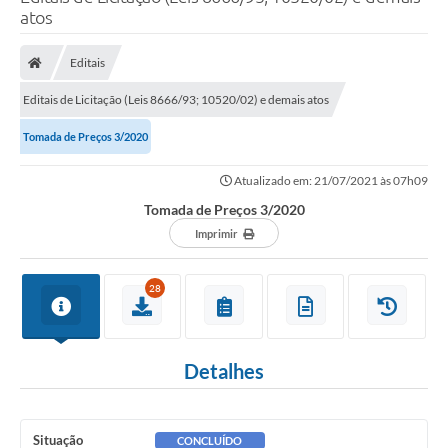
atos
Poder Executivo
Legislação
Editais
Transparência
Editais de Licitação (Leis 8666/93; 10520/02) e demais atos
Câmara Municipal
Tomada de Preços 3/2020
Ouvidoria
Atualizado em: 21/07/2021 às 07h09
Tomada de Preços 3/2020
e-SIC
Imprimir
Tributação
28
Diário Oficial
Outros Editais
Detalhes
Plano de Contratações Anual
Portal da Privacidade
Situação
CONCLUÍDO