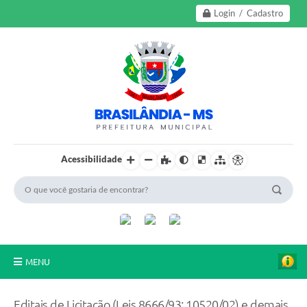
Login / Cadastro
Acessibilidade
MENU
A Nossa Cidade
Editais de Licitação (Leis 8666/93; 10520/02) e demais