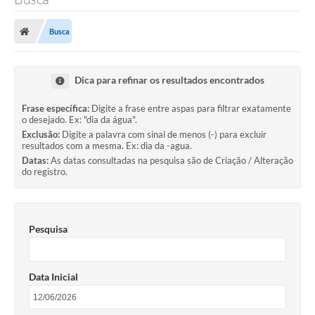
Poder Executivo
Busca
Legislação
Transparência
Dica para refinar os resultados encontrados
Câmara Municipal
Frase específica:
Digite a frase entre aspas para filtrar exatamente
o desejado. Ex: "dia da água".
Ouvidoria
Exclusão:
Digite a palavra com sinal de menos (-) para excluir
resultados com a mesma. Ex: dia da -agua.
e-SIC
Datas:
As datas consultadas na pesquisa são de Criação / Alteração
do registro.
Tributação
Diário Oficial
Pesquisa
Outros Editais
Plano de Contratações Anual
Data Inicial
Portal da Privacidade