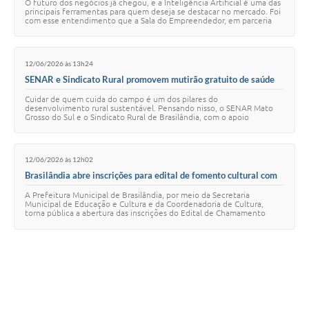
O futuro dos negócios já chegou, e a Inteligência Artificial é uma das
principais ferramentas para quem deseja se destacar no mercado. Foi
com esse entendimento que a Sala do Empreendedor, em parceria
com o Sebrae e a Pr…
12/06/2026 às 13h24
SENAR e Sindicato Rural promovem mutirão gratuito de saúde
para produtores e famílias do campo em Brasilândia
Cuidar de quem cuida do campo é um dos pilares do
desenvolvimento rural sustentável. Pensando nisso, o SENAR Mato
Grosso do Sul e o Sindicato Rural de Brasilândia, com o apoio
institucional da FAMASUL e em parceria com a…
12/06/2026 às 12h02
Brasilândia abre inscrições para edital de fomento cultural com
recursos da Política Nacional Aldir Blanc
A Prefeitura Municipal de Brasilândia, por meio da Secretaria
Municipal de Educação e Cultura e da Coordenadoria de Cultura,
torna pública a abertura das inscrições do Edital de Chamamento
Público nº 001/2026, destinado …