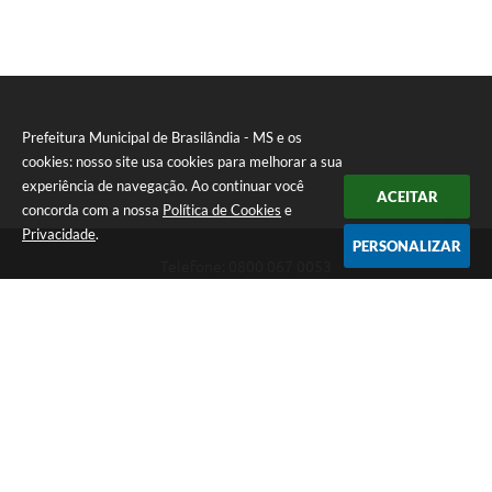
Prefeitura Municipal de Brasilândia - MS e os
cookies: nosso site usa cookies para melhorar a sua
experiência de navegação. Ao continuar você
ACEITAR
concorda com a nossa
Política de Cookies
e
Privacidade
.
PERSONALIZAR
Telefone: 0800 067 0053
Endereço: Rua Elviro Mancini, n° 530, Centro | CEP: 79670-000
Atendimento das 07:00 até 13:00 (MS)
CNPJ: 03.184.058/0001-20
Prefeitura Municipal de Brasilândia - MS
Versão do Sistema:
3.5.3 - 19/06/2026
Portal atualizado em:
06/08/2026 11:11
Dados Abertos