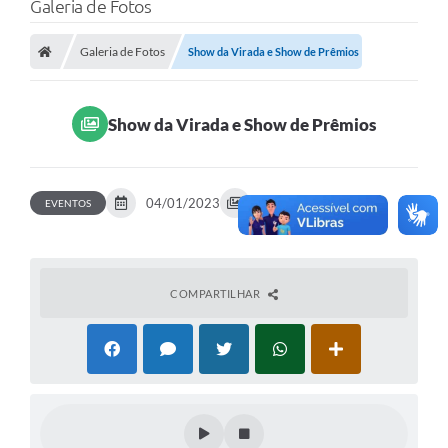
Galeria de Fotos
Poder Executivo
Galeria de Fotos
Show da Virada e Show de Prêmios
Legislação
Transparência
Show da Virada e Show de Prêmios
Câmara Municipal
Ouvidoria
04/01/2023
90 fotos
EVENTOS
e-SIC
Tributação
Diário Oficial
COMPARTILHAR
Outros Editais
Plano de Contratações Anual
Portal da Privacidade