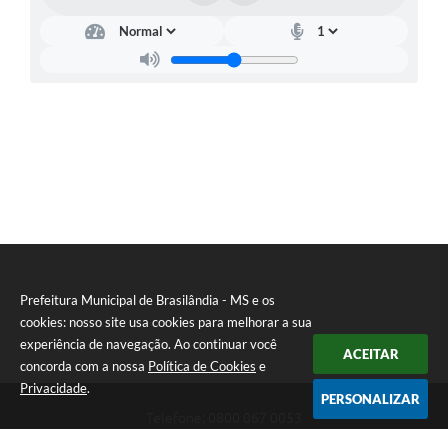
PNAB (Política Nacional Aldir Blanc)
Formulário
Agenda
Contato
Prefeitura Municipal de Brasilândia - MS e os
cookies: nosso site usa cookies para melhorar a sua
experiência de navegação. Ao continuar você
ACEITAR
concorda com a nossa
Política de Cookies
e
Privacidade
.
PERSONALIZAR
Telefone: 0800 067 0053
Endereço: Rua Elviro Mancini, n° 530, Centro | CEP: 79670-000