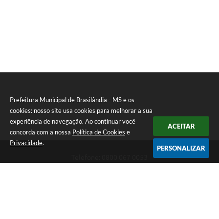
Prefeitura Municipal de Brasilândia - MS e os
cookies: nosso site usa cookies para melhorar a sua
experiência de navegação. Ao continuar você
ACEITAR
concorda com a nossa
Política de Cookies
e
Privacidade
.
PERSONALIZAR
Telefone: 0800 067 0053
Endereço: Rua Elviro Mancini, n° 530, Centro | CEP: 79670-000
Atendimento das 07:00 até 13:00 (MS)
CNPJ: 03.184.058/0001-20
Prefeitura Municipal de Brasilândia - MS