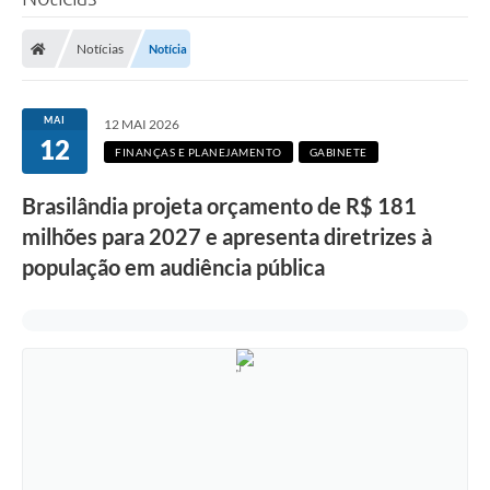
Poder Executivo
Notícias
Notícia
Legislação
Transparência
MAI
12 MAI 2026
12
Câmara Municipal
FINANÇAS E PLANEJAMENTO
GABINETE
Ouvidoria
Brasilândia projeta orçamento de R$ 181
milhões para 2027 e apresenta diretrizes à
e-SIC
população em audiência pública
Tributação
Diário Oficial
Outros Editais
Plano de Contratações Anual
Portal da Privacidade