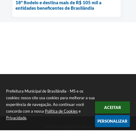
18º Rodeio e destina mais de R$ 105 mil a
entidades beneficentes de Brasilândia
Prefeitura Municipal de Brasilândia - MS e os
cookies: nosso site usa cookies para melhorar a sua
experiência de navegação. Ao continuar você
ACEITAR
concorda com a nossa
Política de Cookies
e
Privacidade
.
PERSONALIZAR
Telefone: 0800 067 0053
Endereço: Rua Elviro Mancini, n° 530, Centro | CEP: 79670-000