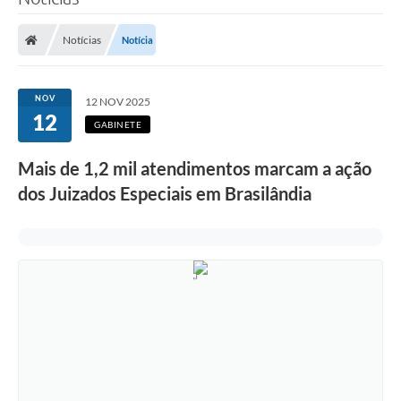
Poder Executivo
Notícias
Notícia
Legislação
Transparência
NOV
12 NOV 2025
12
Câmara Municipal
GABINETE
Ouvidoria
Mais de 1,2 mil atendimentos marcam a ação
dos Juizados Especiais em Brasilândia
e-SIC
Tributação
Diário Oficial
Outros Editais
Plano de Contratações Anual
Portal da Privacidade